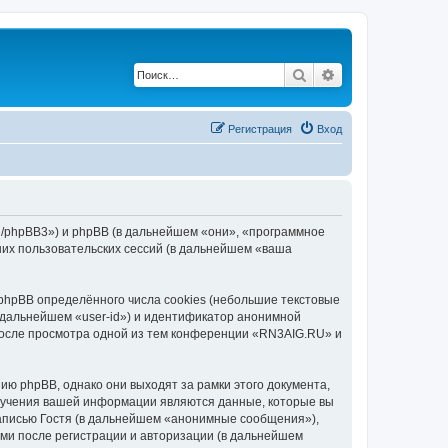
Поиск
Расширенный по
Регистрация
Вход
ru/phpBB3») и phpBB (в дальнейшем «они», «программное
их пользовательских сессий (в дальнейшем «ваша
hpBB определённого числа cookies (небольшие текстовые
 дальнейшем «user-id») и идентификатор анонимной
 после просмотра одной из тем конференции «RN3AIG.RU» и
ю phpBB, однако они выходят за рамки этого документа,
лучения вашей информации являются данные, которые вы
аписью Гостя (в дальнейшем «анонимные сообщения»),
ми после регистрации и авторизации (в дальнейшем