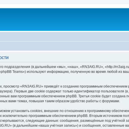
ости
го подразделения (в дальнейшем «мы», «наш», «RN3AIG.RU», «http://rn3aig.
 «phpBB Teams») используют информацию, полученную во время любой из ваш
х, просмотр «RN3AIG.RU» приведёт к созданию программным обеспечением p
узера). Первые две cookie содержат только идентификатор пользователя (в
военные вам программным обеспечением phpBB. Третья cookie будет создана
нных вами темах, повышая таким образом удобство работы с форумами.
жем установить cookies, внешние по отношению к программному обеспечени
ных исключительно программным обеспечением phpBB. Вторым источником по
 исчерпываются, следующие данные: сообщения, размещённые под учётной з
IG.RU» (в дальнейшем «ваша учётная запись») и сообщения, оставленные ва