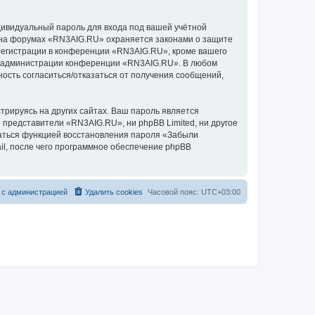
дивидуальный пароль для входа под вашей учётной
и на форумах «RN3AIG.RU» охраняется законами о защите
егистрации в конференции «RN3AIG.RU», кроме вашего
ние администрации конференции «RN3AIG.RU». В любом
ность согласиться/отказаться от получения сообщений,
рируясь на других сайтах. Ваш пароль является
и представители «RN3AIG.RU», ни phpBB Limited, ни другое
оваться функцией восстановления пароля «Забыли
l, после чего программное обеспечение phpBB
 с администрацией
Удалить cookies
Часовой пояс:
UTC+03:00