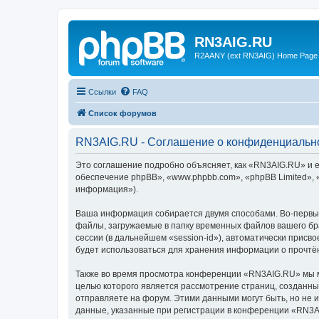
RN3AIG.RU
R2AANY (ext RN3AIG) Home Page
Ссылки
FAQ
Список форумов
RN3AIG.RU - Соглашение о конфиденциальн
Это соглашение подробно объясняет, как «RN3AIG.RU» и е
обеспечение phpBB», «www.phpbb.com», «phpBB Limited»,
информация»).
Ваша информация собирается двумя способами. Во-первы
файлы, загружаемые в папку временных файлов вашего бра
сессии (в дальнейшем «session-id»), автоматически прис
будет использоваться для хранения информации о прочтё
Также во время просмотра конференции «RN3AIG.RU» мы мо
целью которого является рассмотрение страниц, создан
отправляете на форум. Этими данными могут быть, но не
данные, указанные при регистрации в конференции «RN3A