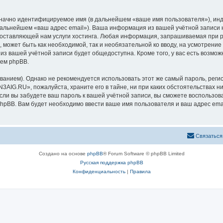
означно идентифицируемое имя (в дальнейшем «ваше имя пользователя»), ин
 дальнейшем «ваш адрес email»). Ваша информация из вашей учётной запис
оставляющей нам услуги хостинга. Любая информация, запрашиваемая при р
l, может быть как необходимой, так и необязательной ко вводу, на усмотре
 из вашей учётной записи будет общедоступна. Кроме того, у вас есть возмож
ем phpBB.
ием). Однако не рекомендуется использовать этот же самый пароль, регист
3AIG.RU», пожалуйста, храните его в тайне, ни при каких обстоятельствах н
 если вы забудете ваш пароль к вашей учётной записи, вы сможете воспольз
pBB. Вам будет необходимо ввести ваше имя пользователя и ваш адрес emai
Связаться
Создано на основе
phpBB
® Forum Software © phpBB Limited
Русская поддержка phpBB
Конфиденциальность
|
Правила