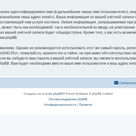
означно идентифицируемое имя (в дальнейшем «ваше имя пользователя»), ин
 дальнейшем «ваш адрес email»). Ваша информация из вашей учётной запис
оставляющей нам услуги хостинга. Любая информация, запрашиваемая при р
l, может быть как необходимой, так и необязательной ко вводу, на усмотре
 из вашей учётной записи будет общедоступна. Кроме того, у вас есть возмож
ем phpBB.
ием). Однако не рекомендуется использовать этот же самый пароль, регист
3AIG.RU», пожалуйста, храните его в тайне, ни при каких обстоятельствах н
 если вы забудете ваш пароль к вашей учётной записи, вы сможете воспольз
pBB. Вам будет необходимо ввести ваше имя пользователя и ваш адрес emai
Связаться
Создано на основе
phpBB
® Forum Software © phpBB Limited
Русская поддержка phpBB
Конфиденциальность
|
Правила