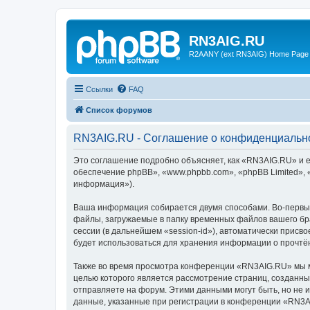
RN3AIG.RU
R2AANY (ext RN3AIG) Home Page
Ссылки
FAQ
Список форумов
RN3AIG.RU - Соглашение о конфиденциальн
Это соглашение подробно объясняет, как «RN3AIG.RU» и е
обеспечение phpBB», «www.phpbb.com», «phpBB Limited»,
информация»).
Ваша информация собирается двумя способами. Во-первы
файлы, загружаемые в папку временных файлов вашего бра
сессии (в дальнейшем «session-id»), автоматически прис
будет использоваться для хранения информации о прочтё
Также во время просмотра конференции «RN3AIG.RU» мы мо
целью которого является рассмотрение страниц, создан
отправляете на форум. Этими данными могут быть, но не
данные, указанные при регистрации в конференции «RN3A