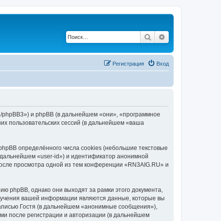
Поиск
Расширенный по
Регистрация
Вход
ru/phpBB3») и phpBB (в дальнейшем «они», «программное
их пользовательских сессий (в дальнейшем «ваша
hpBB определённого числа cookies (небольшие текстовые
 дальнейшем «user-id») и идентификатор анонимной
 после просмотра одной из тем конференции «RN3AIG.RU» и
ю phpBB, однако они выходят за рамки этого документа,
лучения вашей информации являются данные, которые вы
аписью Гостя (в дальнейшем «анонимные сообщения»),
ми после регистрации и авторизации (в дальнейшем