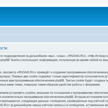
ости
го подразделения (в дальнейшем «мы», «наш», «RN3AIG.RU», «http://rn3aig.
 «phpBB Teams») используют информацию, полученную во время любой из ваш
х, просмотр «RN3AIG.RU» приведёт к созданию программным обеспечением p
узера). Первые две cookie содержат только идентификатор пользователя (в
военные вам программным обеспечением phpBB. Третья cookie будет создана
нных вами темах, повышая таким образом удобство работы с форумами.
жем установить cookies, внешние по отношению к программному обеспечени
ных исключительно программным обеспечением phpBB. Вторым источником по
 исчерпываются, следующие данные: сообщения, размещённые под учётной з
IG.RU» (в дальнейшем «ваша учётная запись») и сообщения, оставленные ва