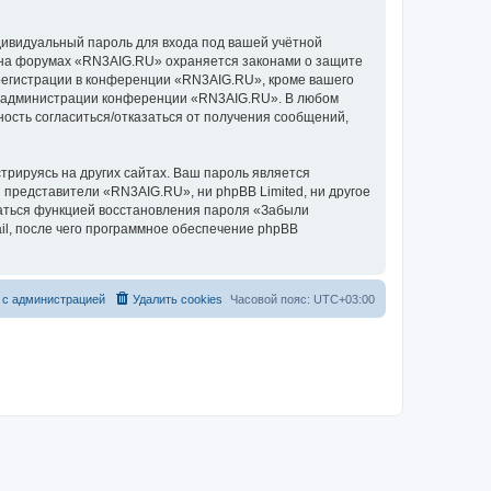
дивидуальный пароль для входа под вашей учётной
и на форумах «RN3AIG.RU» охраняется законами о защите
егистрации в конференции «RN3AIG.RU», кроме вашего
ние администрации конференции «RN3AIG.RU». В любом
ность согласиться/отказаться от получения сообщений,
рируясь на других сайтах. Ваш пароль является
и представители «RN3AIG.RU», ни phpBB Limited, ни другое
оваться функцией восстановления пароля «Забыли
l, после чего программное обеспечение phpBB
 с администрацией
Удалить cookies
Часовой пояс:
UTC+03:00