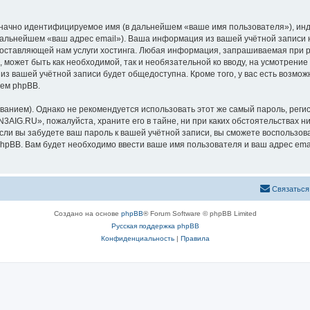
означно идентифицируемое имя (в дальнейшем «ваше имя пользователя»), ин
 дальнейшем «ваш адрес email»). Ваша информация из вашей учётной запис
оставляющей нам услуги хостинга. Любая информация, запрашиваемая при р
l, может быть как необходимой, так и необязательной ко вводу, на усмотре
 из вашей учётной записи будет общедоступна. Кроме того, у вас есть возмож
ем phpBB.
ием). Однако не рекомендуется использовать этот же самый пароль, регист
3AIG.RU», пожалуйста, храните его в тайне, ни при каких обстоятельствах н
 если вы забудете ваш пароль к вашей учётной записи, вы сможете воспольз
pBB. Вам будет необходимо ввести ваше имя пользователя и ваш адрес emai
Связаться
Создано на основе
phpBB
® Forum Software © phpBB Limited
Русская поддержка phpBB
Конфиденциальность
|
Правила