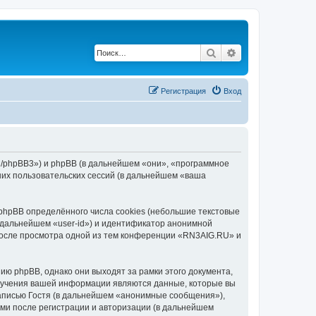
Поиск
Расширенный по
Регистрация
Вход
ru/phpBB3») и phpBB (в дальнейшем «они», «программное
их пользовательских сессий (в дальнейшем «ваша
hpBB определённого числа cookies (небольшие текстовые
 дальнейшем «user-id») и идентификатор анонимной
 после просмотра одной из тем конференции «RN3AIG.RU» и
ю phpBB, однако они выходят за рамки этого документа,
лучения вашей информации являются данные, которые вы
аписью Гостя (в дальнейшем «анонимные сообщения»),
ми после регистрации и авторизации (в дальнейшем