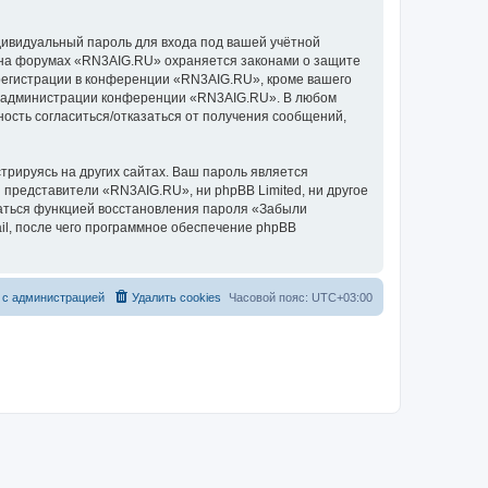
дивидуальный пароль для входа под вашей учётной
и на форумах «RN3AIG.RU» охраняется законами о защите
егистрации в конференции «RN3AIG.RU», кроме вашего
ние администрации конференции «RN3AIG.RU». В любом
ность согласиться/отказаться от получения сообщений,
рируясь на других сайтах. Ваш пароль является
и представители «RN3AIG.RU», ни phpBB Limited, ни другое
оваться функцией восстановления пароля «Забыли
l, после чего программное обеспечение phpBB
 с администрацией
Удалить cookies
Часовой пояс:
UTC+03:00