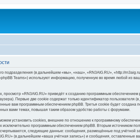
ости
го подразделения (в дальнейшем «мы», «наш», «RN3AIG.RU», «http://rn3aig.
 «phpBB Teams») используют информацию, полученную во время любой из ваш
х, просмотр «RN3AIG.RU» приведёт к созданию программным обеспечением p
узера). Первые две cookie содержат только идентификатор пользователя (в
военные вам программным обеспечением phpBB. Третья cookie будет создана
нных вами темах, повышая таким образом удобство работы с форумами.
жем установить cookies, внешние по отношению к программному обеспечени
ных исключительно программным обеспечением phpBB. Вторым источником по
 исчерпываются, следующие данные: сообщения, размещённые под учётной з
IG.RU» (в дальнейшем «ваша учётная запись») и сообщения, оставленные ва