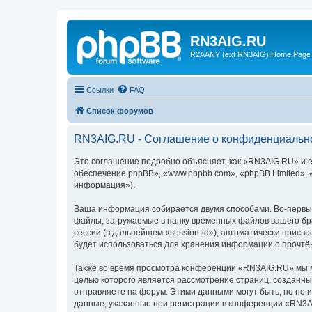
RN3AIG.RU
R2AANY (ext RN3AIG) Home Page
Ссылки
FAQ
Список форумов
RN3AIG.RU - Соглашение о конфиденциальн
Это соглашение подробно объясняет, как «RN3AIG.RU» и е
обеспечение phpBB», «www.phpbb.com», «phpBB Limited»,
информация»).
Ваша информация собирается двумя способами. Во-первы
файлы, загружаемые в папку временных файлов вашего бра
сессии (в дальнейшем «session-id»), автоматически прис
будет использоваться для хранения информации о прочтё
Также во время просмотра конференции «RN3AIG.RU» мы мо
целью которого является рассмотрение страниц, создан
отправляете на форум. Этими данными могут быть, но не
данные, указанные при регистрации в конференции «RN3A