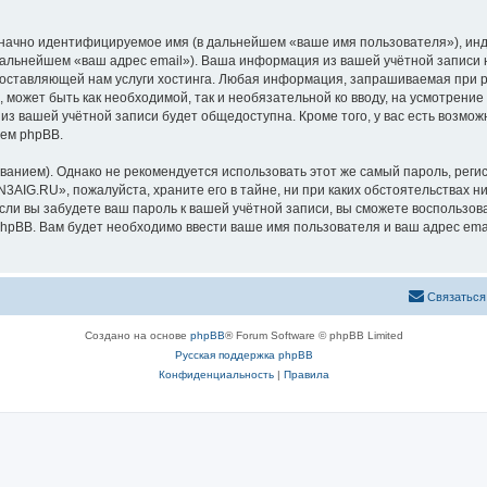
означно идентифицируемое имя (в дальнейшем «ваше имя пользователя»), ин
 дальнейшем «ваш адрес email»). Ваша информация из вашей учётной запис
оставляющей нам услуги хостинга. Любая информация, запрашиваемая при р
l, может быть как необходимой, так и необязательной ко вводу, на усмотре
 из вашей учётной записи будет общедоступна. Кроме того, у вас есть возмож
ем phpBB.
ием). Однако не рекомендуется использовать этот же самый пароль, регист
3AIG.RU», пожалуйста, храните его в тайне, ни при каких обстоятельствах н
 если вы забудете ваш пароль к вашей учётной записи, вы сможете воспольз
pBB. Вам будет необходимо ввести ваше имя пользователя и ваш адрес emai
Связаться
Создано на основе
phpBB
® Forum Software © phpBB Limited
Русская поддержка phpBB
Конфиденциальность
|
Правила