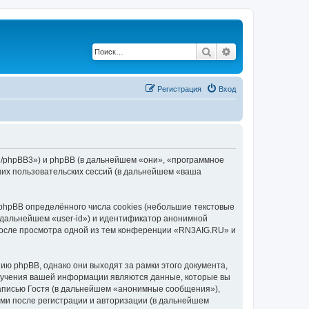
Поиск
Расширенный по
Регистрация
Вход
ru/phpBB3») и phpBB (в дальнейшем «они», «программное
их пользовательских сессий (в дальнейшем «ваша
hpBB определённого числа cookies (небольшие текстовые
 дальнейшем «user-id») и идентификатор анонимной
 после просмотра одной из тем конференции «RN3AIG.RU» и
ю phpBB, однако они выходят за рамки этого документа,
лучения вашей информации являются данные, которые вы
аписью Гостя (в дальнейшем «анонимные сообщения»),
ми после регистрации и авторизации (в дальнейшем