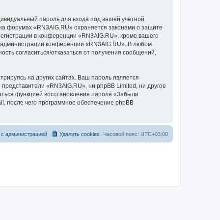
дивидуальный пароль для входа под вашей учётной
и на форумах «RN3AIG.RU» охраняется законами о защите
егистрации в конференции «RN3AIG.RU», кроме вашего
ние администрации конференции «RN3AIG.RU». В любом
ность согласиться/отказаться от получения сообщений,
рируясь на других сайтах. Ваш пароль является
и представители «RN3AIG.RU», ни phpBB Limited, ни другое
оваться функцией восстановления пароля «Забыли
l, после чего программное обеспечение phpBB
 с администрацией
Удалить cookies
Часовой пояс:
UTC+03:00