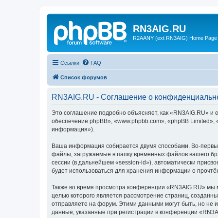
RN3AIG.RU
R2AANY (ext RN3AIG) Home Page
Ссылки
FAQ
Список форумов
RN3AIG.RU - Соглашение о конфиденциальн
Это соглашение подробно объясняет, как «RN3AIG.RU» и е
обеспечение phpBB», «www.phpbb.com», «phpBB Limited»,
информация»).
Ваша информация собирается двумя способами. Во-первы
файлы, загружаемые в папку временных файлов вашего бра
сессии (в дальнейшем «session-id»), автоматически прис
будет использоваться для хранения информации о прочтё
Также во время просмотра конференции «RN3AIG.RU» мы мо
целью которого является рассмотрение страниц, создан
отправляете на форум. Этими данными могут быть, но не
данные, указанные при регистрации в конференции «RN3A