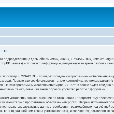
ости
го подразделения (в дальнейшем «мы», «наш», «RN3AIG.RU», «http://rn3aig.
 «phpBB Teams») используют информацию, полученную во время любой из ваш
х, просмотр «RN3AIG.RU» приведёт к созданию программным обеспечением p
узера). Первые две cookie содержат только идентификатор пользователя (в
военные вам программным обеспечением phpBB. Третья cookie будет создана
нных вами темах, повышая таким образом удобство работы с форумами.
жем установить cookies, внешние по отношению к программному обеспечени
ных исключительно программным обеспечением phpBB. Вторым источником по
 исчерпываются, следующие данные: сообщения, размещённые под учётной з
IG.RU» (в дальнейшем «ваша учётная запись») и сообщения, оставленные ва