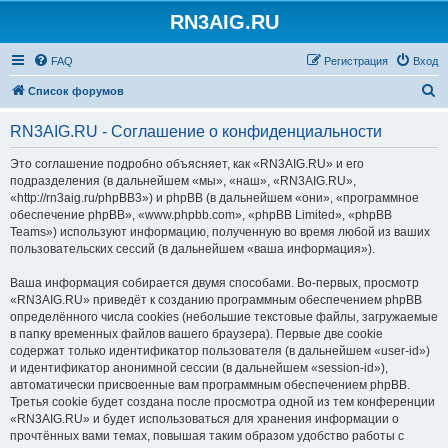
RN3AIG.RU
FAQ
Регистрация
Вход
П
Список форумов
о
RN3AIG.RU - Соглашение о конфиденциальности
и
с
Это соглашение подробно объясняет, как «RN3AIG.RU» и его
подразделения (в дальнейшем «мы», «наш», «RN3AIG.RU»,
к
«http://rn3aig.ru/phpBB3») и phpBB (в дальнейшем «они», «программное
обеспечение phpBB», «www.phpbb.com», «phpBB Limited», «phpBB
Teams») используют информацию, полученную во время любой из ваших
пользовательских сессий (в дальнейшем «ваша информация»).
Ваша информация собирается двумя способами. Во-первых, просмотр
«RN3AIG.RU» приведёт к созданию программным обеспечением phpBB
определённого числа cookies (небольшие текстовые файлы, загружаемые
в папку временных файлов вашего браузера). Первые две cookie
содержат только идентификатор пользователя (в дальнейшем «user-id»)
и идентификатор анонимной сессии (в дальнейшем «session-id»),
автоматически присвоенные вам программным обеспечением phpBB.
Третья cookie будет создана после просмотра одной из тем конференции
«RN3AIG.RU» и будет использоваться для хранения информации о
прочтённых вами темах, повышая таким образом удобство работы с