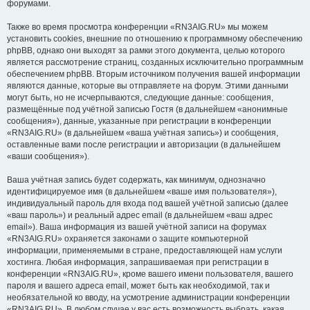
форумами.
Также во время просмотра конференции «RN3AIG.RU» мы можем
установить cookies, внешние по отношению к программному обеспечению
phpBB, однако они выходят за рамки этого документа, целью которого
является рассмотрение страниц, созданных исключительно программным
обеспечением phpBB. Вторым источником получения вашей информации
являются данные, которые вы отправляете на форум. Этими данными
могут быть, но не исчерпываются, следующие данные: сообщения,
размещённые под учётной записью Гостя (в дальнейшем «анонимные
сообщения»), данные, указанные при регистрации в конференции
«RN3AIG.RU» (в дальнейшем «ваша учётная запись») и сообщения,
оставленные вами после регистрации и авторизации (в дальнейшем
«ваши сообщения»).
Ваша учётная запись будет содержать, как минимум, однозначно
идентифицируемое имя (в дальнейшем «ваше имя пользователя»),
индивидуальный пароль для входа под вашей учётной записью (далее
«ваш пароль») и реальный адрес email (в дальнейшем «ваш адрес
email»). Ваша информация из вашей учётной записи на форумах
«RN3AIG.RU» охраняется законами о защите компьютерной
информации, применяемыми в стране, предоставляющей нам услуги
хостинга. Любая информация, запрашиваемая при регистрации в
конференции «RN3AIG.RU», кроме вашего имени пользователя, вашего
пароля и вашего адреса email, может быть как необходимой, так и
необязательной ко вводу, на усмотрение администрации конференции
«RN3AIG.RU». В любом случае у вас есть возможность выбрать, какая