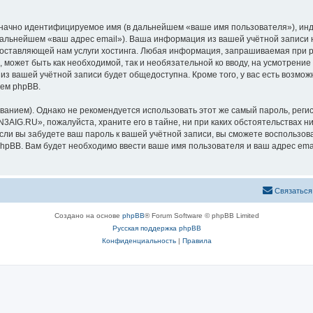
означно идентифицируемое имя (в дальнейшем «ваше имя пользователя»), ин
 дальнейшем «ваш адрес email»). Ваша информация из вашей учётной запис
оставляющей нам услуги хостинга. Любая информация, запрашиваемая при р
l, может быть как необходимой, так и необязательной ко вводу, на усмотре
 из вашей учётной записи будет общедоступна. Кроме того, у вас есть возмож
ем phpBB.
ием). Однако не рекомендуется использовать этот же самый пароль, регист
3AIG.RU», пожалуйста, храните его в тайне, ни при каких обстоятельствах н
 если вы забудете ваш пароль к вашей учётной записи, вы сможете воспольз
pBB. Вам будет необходимо ввести ваше имя пользователя и ваш адрес emai
Связаться
Создано на основе
phpBB
® Forum Software © phpBB Limited
Русская поддержка phpBB
Конфиденциальность
|
Правила