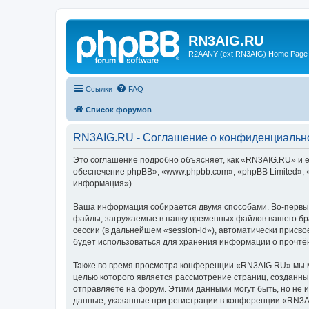
RN3AIG.RU
R2AANY (ext RN3AIG) Home Page
Ссылки
FAQ
Список форумов
RN3AIG.RU - Соглашение о конфиденциальн
Это соглашение подробно объясняет, как «RN3AIG.RU» и е
обеспечение phpBB», «www.phpbb.com», «phpBB Limited»,
информация»).
Ваша информация собирается двумя способами. Во-первы
файлы, загружаемые в папку временных файлов вашего бра
сессии (в дальнейшем «session-id»), автоматически прис
будет использоваться для хранения информации о прочтё
Также во время просмотра конференции «RN3AIG.RU» мы мо
целью которого является рассмотрение страниц, создан
отправляете на форум. Этими данными могут быть, но не
данные, указанные при регистрации в конференции «RN3A