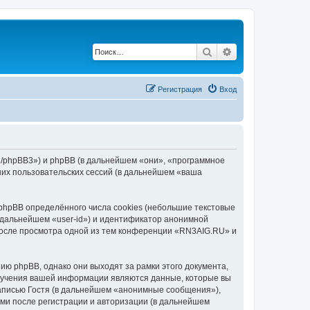
Поиск
Расширенный по
Регистрация
Вход
ru/phpBB3») и phpBB (в дальнейшем «они», «программное
их пользовательских сессий (в дальнейшем «ваша
hpBB определённого числа cookies (небольшие текстовые
 дальнейшем «user-id») и идентификатор анонимной
 после просмотра одной из тем конференции «RN3AIG.RU» и
ю phpBB, однако они выходят за рамки этого документа,
лучения вашей информации являются данные, которые вы
аписью Гостя (в дальнейшем «анонимные сообщения»),
ми после регистрации и авторизации (в дальнейшем