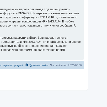
дивидуальный пароль для входа под вашей учётной
и на форумах «RN3AIG.RU» охраняется законами о защите
егистрации в конференции «RN3AIG.RU», кроме вашего
ние администрации конференции «RN3AIG.RU». В любом
ность согласиться/отказаться от получения сообщений,
рируясь на других сайтах. Ваш пароль является
и представители «RN3AIG.RU», ни phpBB Limited, ни другое
оваться функцией восстановления пароля «Забыли
l, после чего программное обеспечение phpBB
 с администрацией
Удалить cookies
Часовой пояс:
UTC+03:00