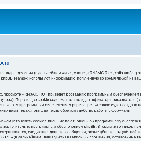
ости
го подразделения (в дальнейшем «мы», «наш», «RN3AIG.RU», «http://rn3aig.
 «phpBB Teams») используют информацию, полученную во время любой из ваш
х, просмотр «RN3AIG.RU» приведёт к созданию программным обеспечением p
узера). Первые две cookie содержат только идентификатор пользователя (в
военные вам программным обеспечением phpBB. Третья cookie будет создана
нных вами темах, повышая таким образом удобство работы с форумами.
жем установить cookies, внешние по отношению к программному обеспечени
ных исключительно программным обеспечением phpBB. Вторым источником по
 исчерпываются, следующие данные: сообщения, размещённые под учётной з
IG.RU» (в дальнейшем «ваша учётная запись») и сообщения, оставленные ва