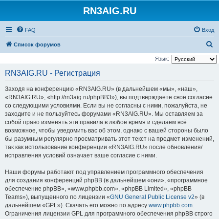
RN3AIG.RU
FAQ
Вход
П
Список форумов
о
Язык:
и
RN3AIG.RU - Регистрация
с
Заходя на конференцию «RN3AIG.RU» (в дальнейшем «мы», «наш»,
к
«RN3AIG.RU», «http://rn3aig.ru/phpBB3»), вы подтверждаете своё согласие
со следующими условиями. Если вы не согласны с ними, пожалуйста, не
заходите и не пользуйтесь форумами «RN3AIG.RU». Мы оставляем за
собой право изменять эти правила в любое время и сделаем всё
возможное, чтобы уведомить вас об этом, однако с вашей стороны было
бы разумным регулярно просматривать этот текст на предмет изменений,
так как использование конференции «RN3AIG.RU» после обновления/
исправления условий означает ваше согласие с ними.
Наши форумы работают под управлением программного обеспечения
для создания конференций phpBB (в дальнейшем «они», «программное
обеспечение phpBB», «www.phpbb.com», «phpBB Limited», «phpBB
Teams»), выпущенного по лицензии «
GNU General Public License v2
» (в
дальнейшем «GPL»). Скачать его можно по адресу
www.phpbb.com
.
Ограничения лицензии GPL для программного обеспечения phpBB строго