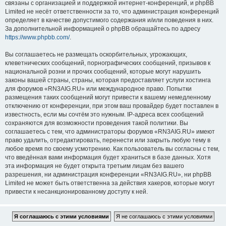
связаны с организацией и поддержкой интернет-конференций, и phpBB
Limited не несёт ответственности за то, что администрация конференций
определяет в качестве допустимого содержания и/или поведения в них.
За дополнительной информацией о phpBB обращайтесь по адресу
https://www.phpbb.com/
.
Вы соглашаетесь не размещать оскорбительных, угрожающих,
клеветнических сообщений, порнографических сообщений, призывов к
национальной розни и прочих сообщений, которые могут нарушить
законы вашей страны, страны, которая предоставляет услуги хостинга
для форумов «RN3AIG.RU» или международное право. Попытки
размещения таких сообщений могут привести к вашему немедленному
отключению от конференции, при этом ваш провайдер будет поставлен в
известность, если мы сочтём это нужным. IP-адреса всех сообщений
сохраняются для возможности проведения такой политики. Вы
соглашаетесь с тем, что администраторы форумов «RN3AIG.RU» имеют
право удалить, отредактировать, перенести или закрыть любую тему в
любое время по своему усмотрению. Как пользователь вы согласны с тем,
что введённая вами информация будет храниться в базе данных. Хотя
эта информация не будет открыта третьим лицам без вашего
разрешения, ни администрация конференции «RN3AIG.RU», ни phpBB
Limited не может быть ответственна за действия хакеров, которые могут
привести к несанкционированному доступу к ней.