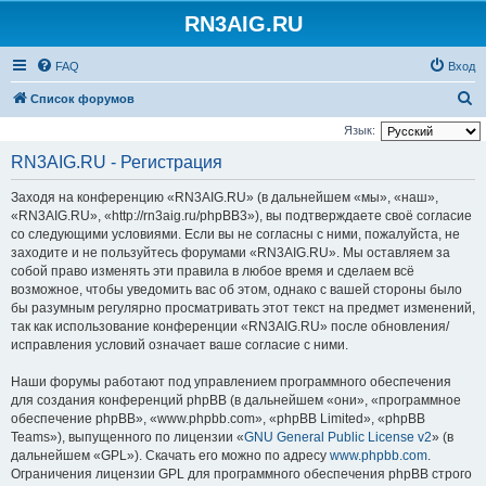
RN3AIG.RU
FAQ
Вход
П
Список форумов
о
Язык:
и
RN3AIG.RU - Регистрация
с
Заходя на конференцию «RN3AIG.RU» (в дальнейшем «мы», «наш»,
к
«RN3AIG.RU», «http://rn3aig.ru/phpBB3»), вы подтверждаете своё согласие
со следующими условиями. Если вы не согласны с ними, пожалуйста, не
заходите и не пользуйтесь форумами «RN3AIG.RU». Мы оставляем за
собой право изменять эти правила в любое время и сделаем всё
возможное, чтобы уведомить вас об этом, однако с вашей стороны было
бы разумным регулярно просматривать этот текст на предмет изменений,
так как использование конференции «RN3AIG.RU» после обновления/
исправления условий означает ваше согласие с ними.
Наши форумы работают под управлением программного обеспечения
для создания конференций phpBB (в дальнейшем «они», «программное
обеспечение phpBB», «www.phpbb.com», «phpBB Limited», «phpBB
Teams»), выпущенного по лицензии «
GNU General Public License v2
» (в
дальнейшем «GPL»). Скачать его можно по адресу
www.phpbb.com
.
Ограничения лицензии GPL для программного обеспечения phpBB строго