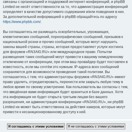
связаны с организацией и поддержкой интернет-конференций, и phpBB
Limited не несёт ответственности за то, что администрация конференций
определяет в качестве допустимого содержания и/или поведения в них.
За дополнительной информацией о phpBB обращайтесь по адресу
https://www.phpbb.com/
.
Вы соглашаетесь не размещать оскорбительных, угрожающих,
клеветнических сообщений, порнографических сообщений, призывов к
национальной розни и прочих сообщений, которые могут нарушить
законы вашей страны, страны, которая предоставляет услуги хостинга
для форумов «RN3AIG.RU» или международное право. Попытки
размещения таких сообщений могут привести к вашему немедленному
отключению от конференции, при этом ваш провайдер будет поставлен в
известность, если мы сочтём это нужным. IP-адреса всех сообщений
сохраняются для возможности проведения такой политики. Вы
соглашаетесь с тем, что администраторы форумов «RN3AIG.RU» имеют
право удалить, отредактировать, перенести или закрыть любую тему в
любое время по своему усмотрению. Как пользователь вы согласны с тем,
что введённая вами информация будет храниться в базе данных. Хотя
эта информация не будет открыта третьим лицам без вашего
разрешения, ни администрация конференции «RN3AIG.RU», ни phpBB
Limited не может быть ответственна за действия хакеров, которые могут
привести к несанкционированному доступу к ней.