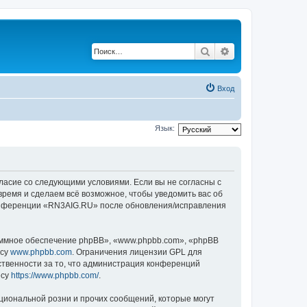
Поиск
Расширенный по
Вход
Язык:
ласие со следующими условиями. Если вы не согласны с
время и сделаем всё возможное, чтобы уведомить вас об
 конференции «RN3AIG.RU» после обновления/исправления
ммное обеспечение phpBB», «www.phpbb.com», «phpBB
есу
www.phpbb.com
. Ограничения лицензии GPL для
ственности за то, что администрация конференций
есу
https://www.phpbb.com/
.
циональной розни и прочих сообщений, которые могут