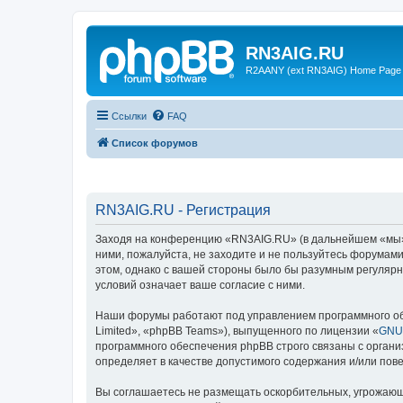
RN3AIG.RU
R2AANY (ext RN3AIG) Home Page
Ссылки
FAQ
Список форумов
RN3AIG.RU - Регистрация
Заходя на конференцию «RN3AIG.RU» (в дальнейшем «мы», «
ними, пожалуйста, не заходите и не пользуйтесь форумам
этом, однако с вашей стороны было бы разумным регулярн
условий означает ваше согласие с ними.
Наши форумы работают под управлением программного об
Limited», «phpBB Teams»), выпущенного по лицензии «
GNU 
программного обеспечения phpBB строго связаны с органи
определяет в качестве допустимого содержания и/или по
Вы соглашаетесь не размещать оскорбительных, угрожающ