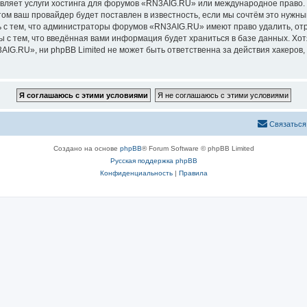
авляет услуги хостинга для форумов «RN3AIG.RU» или международное право.
м ваш провайдер будет поставлен в известность, если мы сочтём это нужны
 с тем, что администраторы форумов «RN3AIG.RU» имеют право удалить, отр
ы с тем, что введённая вами информация будет храниться в базе данных. Хо
G.RU», ни phpBB Limited не может быть ответственна за действия хакеров, 
Связаться
Создано на основе
phpBB
® Forum Software © phpBB Limited
Русская поддержка phpBB
Конфиденциальность
|
Правила