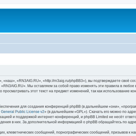
наш», «RN3AIG.RU», «http://rn3aig.ru/phpBB3»), вы подтверждаете своё сог
и «RN3AIG.RU». Мы оставляем за собой право изменять эти правила в любое 
о просматривать этот текст на предмет изменений, так как использование
еспечения для создания конференций phpBB (в дальнейшем «они», «програ
General Public License v2
» (в дальнейшем «GPL»). Скачать его можно по адр
зацией и поддержкой интернет-конференций, и phpBB Limited не несёт ответ
ведения в них. За дополнительной информацией о phpBB обращайтесь по адр
их, клеветнических сообщений, порнографических сообщений, призывов к на