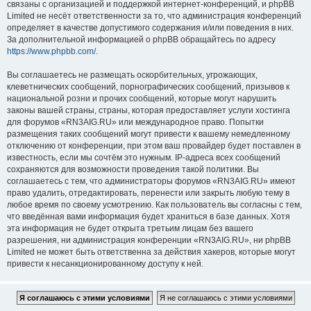
связаны с организацией и поддержкой интернет-конференций, и phpBB
Limited не несёт ответственности за то, что администрация конференций
определяет в качестве допустимого содержания и/или поведения в них.
За дополнительной информацией о phpBB обращайтесь по адресу
https://www.phpbb.com/
.
Вы соглашаетесь не размещать оскорбительных, угрожающих,
клеветнических сообщений, порнографических сообщений, призывов к
национальной розни и прочих сообщений, которые могут нарушить
законы вашей страны, страны, которая предоставляет услуги хостинга
для форумов «RN3AIG.RU» или международное право. Попытки
размещения таких сообщений могут привести к вашему немедленному
отключению от конференции, при этом ваш провайдер будет поставлен в
известность, если мы сочтём это нужным. IP-адреса всех сообщений
сохраняются для возможности проведения такой политики. Вы
соглашаетесь с тем, что администраторы форумов «RN3AIG.RU» имеют
право удалить, отредактировать, перенести или закрыть любую тему в
любое время по своему усмотрению. Как пользователь вы согласны с тем,
что введённая вами информация будет храниться в базе данных. Хотя
эта информация не будет открыта третьим лицам без вашего
разрешения, ни администрация конференции «RN3AIG.RU», ни phpBB
Limited не может быть ответственна за действия хакеров, которые могут
привести к несанкционированному доступу к ней.