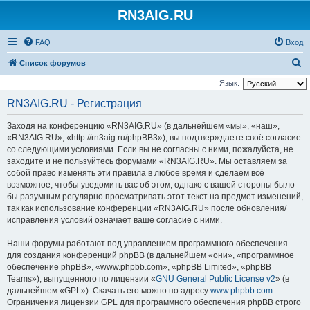
RN3AIG.RU
FAQ
Вход
П
Список форумов
о
Язык:
и
RN3AIG.RU - Регистрация
с
Заходя на конференцию «RN3AIG.RU» (в дальнейшем «мы», «наш»,
к
«RN3AIG.RU», «http://rn3aig.ru/phpBB3»), вы подтверждаете своё согласие
со следующими условиями. Если вы не согласны с ними, пожалуйста, не
заходите и не пользуйтесь форумами «RN3AIG.RU». Мы оставляем за
собой право изменять эти правила в любое время и сделаем всё
возможное, чтобы уведомить вас об этом, однако с вашей стороны было
бы разумным регулярно просматривать этот текст на предмет изменений,
так как использование конференции «RN3AIG.RU» после обновления/
исправления условий означает ваше согласие с ними.
Наши форумы работают под управлением программного обеспечения
для создания конференций phpBB (в дальнейшем «они», «программное
обеспечение phpBB», «www.phpbb.com», «phpBB Limited», «phpBB
Teams»), выпущенного по лицензии «
GNU General Public License v2
» (в
дальнейшем «GPL»). Скачать его можно по адресу
www.phpbb.com
.
Ограничения лицензии GPL для программного обеспечения phpBB строго