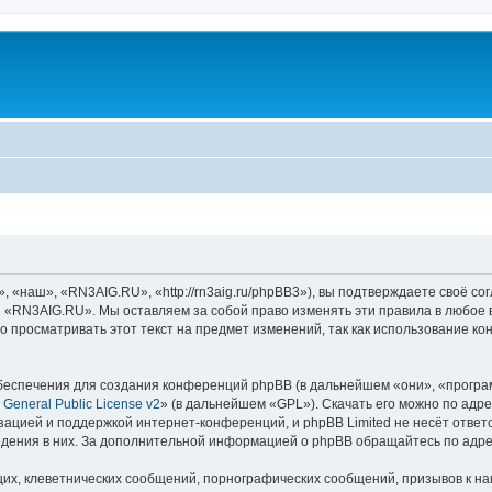
наш», «RN3AIG.RU», «http://rn3aig.ru/phpBB3»), вы подтверждаете своё сог
и «RN3AIG.RU». Мы оставляем за собой право изменять эти правила в любое 
о просматривать этот текст на предмет изменений, так как использование
еспечения для создания конференций phpBB (в дальнейшем «они», «програ
General Public License v2
» (в дальнейшем «GPL»). Скачать его можно по адр
зацией и поддержкой интернет-конференций, и phpBB Limited не несёт ответ
ведения в них. За дополнительной информацией о phpBB обращайтесь по адр
их, клеветнических сообщений, порнографических сообщений, призывов к на