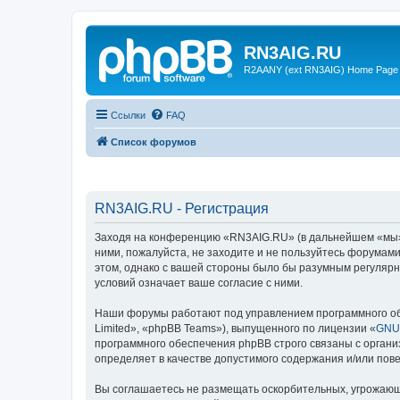
RN3AIG.RU
R2AANY (ext RN3AIG) Home Page
Ссылки
FAQ
Список форумов
RN3AIG.RU - Регистрация
Заходя на конференцию «RN3AIG.RU» (в дальнейшем «мы», «
ними, пожалуйста, не заходите и не пользуйтесь форумам
этом, однако с вашей стороны было бы разумным регулярн
условий означает ваше согласие с ними.
Наши форумы работают под управлением программного об
Limited», «phpBB Teams»), выпущенного по лицензии «
GNU 
программного обеспечения phpBB строго связаны с органи
определяет в качестве допустимого содержания и/или по
Вы соглашаетесь не размещать оскорбительных, угрожающ