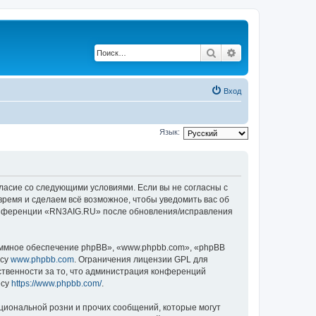
Поиск
Расширенный по
Вход
Язык:
ласие со следующими условиями. Если вы не согласны с
время и сделаем всё возможное, чтобы уведомить вас об
 конференции «RN3AIG.RU» после обновления/исправления
ммное обеспечение phpBB», «www.phpbb.com», «phpBB
есу
www.phpbb.com
. Ограничения лицензии GPL для
ственности за то, что администрация конференций
есу
https://www.phpbb.com/
.
циональной розни и прочих сообщений, которые могут