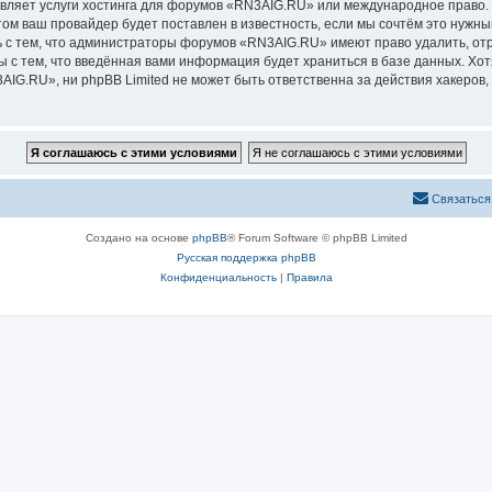
авляет услуги хостинга для форумов «RN3AIG.RU» или международное право.
м ваш провайдер будет поставлен в известность, если мы сочтём это нужны
 с тем, что администраторы форумов «RN3AIG.RU» имеют право удалить, отр
ы с тем, что введённая вами информация будет храниться в базе данных. Хо
G.RU», ни phpBB Limited не может быть ответственна за действия хакеров, 
Связаться
Создано на основе
phpBB
® Forum Software © phpBB Limited
Русская поддержка phpBB
Конфиденциальность
|
Правила