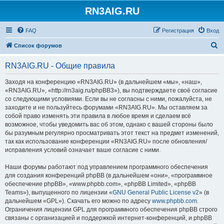
RN3AIG.RU
FAQ
Регистрация
Вход
П
Список форумов
о
RN3AIG.RU - Общие правила
и
с
Заходя на конференцию «RN3AIG.RU» (в дальнейшем «мы», «наш»,
«RN3AIG.RU», «http://rn3aig.ru/phpBB3»), вы подтверждаете своё согласие
к
со следующими условиями. Если вы не согласны с ними, пожалуйста, не
заходите и не пользуйтесь форумами «RN3AIG.RU». Мы оставляем за
собой право изменять эти правила в любое время и сделаем всё
возможное, чтобы уведомить вас об этом, однако с вашей стороны было
бы разумным регулярно просматривать этот текст на предмет изменений,
так как использование конференции «RN3AIG.RU» после обновления/
исправления условий означает ваше согласие с ними.
Наши форумы работают под управлением программного обеспечения
для создания конференций phpBB (в дальнейшем «они», «программное
обеспечение phpBB», «www.phpbb.com», «phpBB Limited», «phpBB
Teams»), выпущенного по лицензии «
GNU General Public License v2
» (в
дальнейшем «GPL»). Скачать его можно по адресу
www.phpbb.com
.
Ограничения лицензии GPL для программного обеспечения phpBB строго
связаны с организацией и поддержкой интернет-конференций, и phpBB