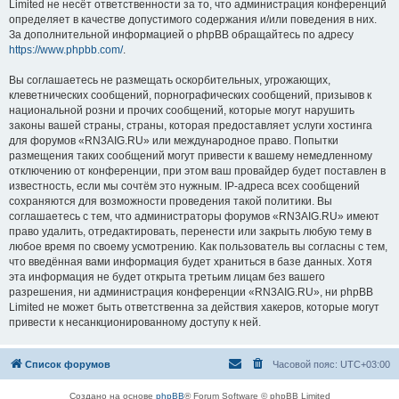
Limited не несёт ответственности за то, что администрация конференций
определяет в качестве допустимого содержания и/или поведения в них.
За дополнительной информацией о phpBB обращайтесь по адресу
https://www.phpbb.com/
.
Вы соглашаетесь не размещать оскорбительных, угрожающих,
клеветнических сообщений, порнографических сообщений, призывов к
национальной розни и прочих сообщений, которые могут нарушить
законы вашей страны, страны, которая предоставляет услуги хостинга
для форумов «RN3AIG.RU» или международное право. Попытки
размещения таких сообщений могут привести к вашему немедленному
отключению от конференции, при этом ваш провайдер будет поставлен в
известность, если мы сочтём это нужным. IP-адреса всех сообщений
сохраняются для возможности проведения такой политики. Вы
соглашаетесь с тем, что администраторы форумов «RN3AIG.RU» имеют
право удалить, отредактировать, перенести или закрыть любую тему в
любое время по своему усмотрению. Как пользователь вы согласны с тем,
что введённая вами информация будет храниться в базе данных. Хотя
эта информация не будет открыта третьим лицам без вашего
разрешения, ни администрация конференции «RN3AIG.RU», ни phpBB
Limited не может быть ответственна за действия хакеров, которые могут
привести к несанкционированному доступу к ней.
Список форумов
Часовой пояс:
UTC+03:00
Создано на основе
phpBB
® Forum Software © phpBB Limited