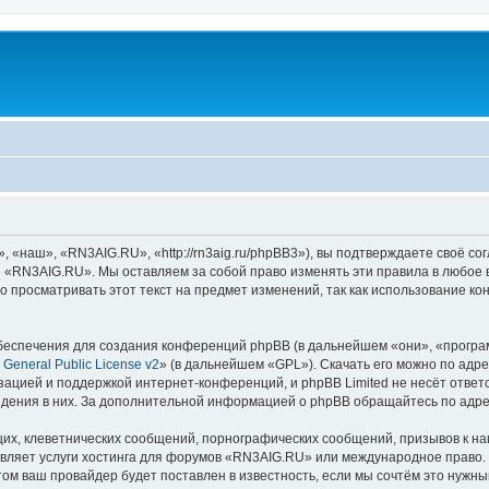
наш», «RN3AIG.RU», «http://rn3aig.ru/phpBB3»), вы подтверждаете своё сог
и «RN3AIG.RU». Мы оставляем за собой право изменять эти правила в любое 
о просматривать этот текст на предмет изменений, так как использование
еспечения для создания конференций phpBB (в дальнейшем «они», «програ
General Public License v2
» (в дальнейшем «GPL»). Скачать его можно по адр
зацией и поддержкой интернет-конференций, и phpBB Limited не несёт ответ
ведения в них. За дополнительной информацией о phpBB обращайтесь по адр
их, клеветнических сообщений, порнографических сообщений, призывов к на
авляет услуги хостинга для форумов «RN3AIG.RU» или международное право.
м ваш провайдер будет поставлен в известность, если мы сочтём это нужны