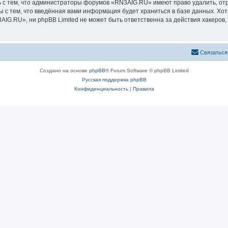
 с тем, что администраторы форумов «RN3AIG.RU» имеют право удалить, отр
ы с тем, что введённая вами информация будет храниться в базе данных. Хо
G.RU», ни phpBB Limited не может быть ответственна за действия хакеров, 
Связаться
Создано на основе
phpBB
® Forum Software © phpBB Limited
Русская поддержка phpBB
Конфиденциальность
|
Правила