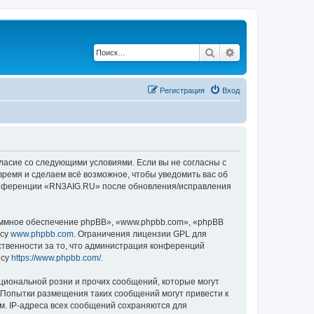
Поиск
Расширенный по
Регистрация
Вход
ласие со следующими условиями. Если вы не согласны с
время и сделаем всё возможное, чтобы уведомить вас об
 конференции «RN3AIG.RU» после обновления/исправления
ммное обеспечение phpBB», «www.phpbb.com», «phpBB
есу
www.phpbb.com
. Ограничения лицензии GPL для
ственности за то, что администрация конференций
есу
https://www.phpbb.com/
.
циональной розни и прочих сообщений, которые могут
 Попытки размещения таких сообщений могут привести к
м. IP-адреса всех сообщений сохраняются для