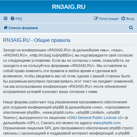
RN3AIG.RU
FAQ
Регистрация
Вход
П
Список форумов
о
RN3AIG.RU - Общие правила
и
с
Заходя на конференцию «RN3AIG.RU» (в дальнейшем «мы», «наш»,
«RN3AIG.RU», «http://rn3aig.ru/phpBB3»), вы подтверждаете своё согласие
к
со следующими условиями. Если вы не согласны с ними, пожалуйста, не
заходите и не пользуйтесь форумами «RN3AIG.RU». Мы оставляем за
собой право изменять эти правила в любое время и сделаем всё
возможное, чтобы уведомить вас об этом, однако с вашей стороны было
бы разумным регулярно просматривать этот текст на предмет изменений,
так как использование конференции «RN3AIG.RU» после обновления/
исправления условий означает ваше согласие с ними.
Наши форумы работают под управлением программного обеспечения
для создания конференций phpBB (в дальнейшем «они», «программное
обеспечение phpBB», «www.phpbb.com», «phpBB Limited», «phpBB
Teams»), выпущенного по лицензии «
GNU General Public License v2
» (в
дальнейшем «GPL»). Скачать его можно по адресу
www.phpbb.com
.
Ограничения лицензии GPL для программного обеспечения phpBB строго
связаны с организацией и поддержкой интернет-конференций, и phpBB