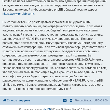
Limited не несёт ответственности за то, что администрация конференций
определяет в качестве допустимого содержания и/или поведения в них.
За дополнительной информацией о phpBB обращайтесь по адресу
https://www.phpbb.com/
.
Вы соглашаетесь не размещать оскорбительных, угрожающих,
клеветнических сообщений, порнографических сообщений, призывов к
национальной розни и прочих сообщений, которые могут нарушить
законы вашей страны, страны, которая предоставляет услуги хостинга
для форумов «RN3AIG.RU» или международное право. Попытки
размещения таких сообщений могут привести к вашему немедленному
отключению от конференции, при этом ваш провайдер будет поставлен в
известность, если мы сочтём это нужным. IP-адреса всех сообщений
сохраняются для возможности проведения такой политики. Вы
соглашаетесь с тем, что администраторы форумов «RN3AIG.RU» имеют
право удалить, отредактировать, перенести или закрыть любую тему в
любое время по своему усмотрению. Как пользователь вы согласны с тем,
что введённая вами информация будет храниться в базе данных. Хотя
эта информация не будет открыта третьим лицам без вашего
разрешения, ни администрация конференции «RN3AIG.RU», ни phpBB
Limited не может быть ответственна за действия хакеров, которые могут
привести к несанкционированному доступу к ней.
Список форумов
Часовой пояс:
UTC+03:00
Создано на основе
phpBB
® Forum Software © phpBB Limited