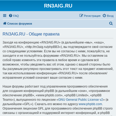
RN3AIG.RU
FAQ
Регистрация
Вход
П
Список форумов
о
RN3AIG.RU - Общие правила
и
с
Заходя на конференцию «RN3AIG.RU» (в дальнейшем «мы», «наш»,
«RN3AIG.RU», «http://rn3aig.ru/phpBB3»), вы подтверждаете своё согласие
к
со следующими условиями. Если вы не согласны с ними, пожалуйста, не
заходите и не пользуйтесь форумами «RN3AIG.RU». Мы оставляем за
собой право изменять эти правила в любое время и сделаем всё
возможное, чтобы уведомить вас об этом, однако с вашей стороны было
бы разумным регулярно просматривать этот текст на предмет изменений,
так как использование конференции «RN3AIG.RU» после обновления/
исправления условий означает ваше согласие с ними.
Наши форумы работают под управлением программного обеспечения
для создания конференций phpBB (в дальнейшем «они», «программное
обеспечение phpBB», «www.phpbb.com», «phpBB Limited», «phpBB
Teams»), выпущенного по лицензии «
GNU General Public License v2
» (в
дальнейшем «GPL»). Скачать его можно по адресу
www.phpbb.com
.
Ограничения лицензии GPL для программного обеспечения phpBB строго
связаны с организацией и поддержкой интернет-конференций, и phpBB