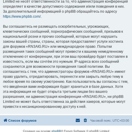
Limited не несёт ответственности за то, что администрация конференций
определяет в качестве допустимого содержания и/или поведения в них.
За дополнительной информацией о phpBB обращайтесь по адресу
https://www.phpbb.com/
.
Вы соглашаетесь не размещать оскорбительных, угрожающих,
клеветнических сообщений, порнографических сообщений, призывов к
национальной розни и прочих сообщений, которые могут нарушить
законы вашей страны, страны, которая предоставляет услуги хостинга
для форумов «RN3AIG.RU» или международное право. Попытки
размещения таких сообщений могут привести к вашему немедленному
отключению от конференции, при этом ваш провайдер будет поставлен в
известность, если мы сочтём это нужным. IP-адреса всех сообщений
сохраняются для возможности проведения такой политики. Вы
соглашаетесь с тем, что администраторы форумов «RN3AIG.RU» имеют
право удалить, отредактировать, перенести или закрыть любую тему в
любое время по своему усмотрению. Как пользователь вы согласны с тем,
что введённая вами информация будет храниться в базе данных. Хотя
эта информация не будет открыта третьим лицам без вашего
разрешения, ни администрация конференции «RN3AIG.RU», ни phpBB
Limited не может быть ответственна за действия хакеров, которые могут
привести к несанкционированному доступу к ней.
Список форумов
Часовой пояс:
UTC+03:00
Создано на основе
phpBB
® Forum Software © phpBB Limited