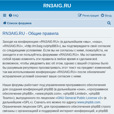
RN3AIG.RU
FAQ
Регистрация
Вход
П
Список форумов
о
RN3AIG.RU - Общие правила
и
с
Заходя на конференцию «RN3AIG.RU» (в дальнейшем «мы», «наш»,
«RN3AIG.RU», «http://rn3aig.ru/phpBB3»), вы подтверждаете своё согласие
к
со следующими условиями. Если вы не согласны с ними, пожалуйста, не
заходите и не пользуйтесь форумами «RN3AIG.RU». Мы оставляем за
собой право изменять эти правила в любое время и сделаем всё
возможное, чтобы уведомить вас об этом, однако с вашей стороны было
бы разумным регулярно просматривать этот текст на предмет изменений,
так как использование конференции «RN3AIG.RU» после обновления/
исправления условий означает ваше согласие с ними.
Наши форумы работают под управлением программного обеспечения
для создания конференций phpBB (в дальнейшем «они», «программное
обеспечение phpBB», «www.phpbb.com», «phpBB Limited», «phpBB
Teams»), выпущенного по лицензии «
GNU General Public License v2
» (в
дальнейшем «GPL»). Скачать его можно по адресу
www.phpbb.com
.
Ограничения лицензии GPL для программного обеспечения phpBB строго
связаны с организацией и поддержкой интернет-конференций, и phpBB