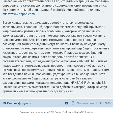
Limited не несёт ответственности за то, что администрация конференций
определяет в качестве допустимого содержания и/или поведения в них.
За дополнительной информацией о phpBB обращайтесь по адресу
https://www.phpbb.com/
.
Вы соглашаетесь не размещать оскорбительных, угрожающих,
клеветнических сообщений, порнографических сообщений, призывов к
национальной розни и прочих сообщений, которые могут нарушить
законы вашей страны, страны, которая предоставляет услуги хостинга
для форумов «RN3AIG.RU» или международное право. Попытки
размещения таких сообщений могут привести к вашему немедленному
отключению от конференции, при этом ваш провайдер будет поставлен в
известность, если мы сочтём это нужным. IP-адреса всех сообщений
сохраняются для возможности проведения такой политики. Вы
соглашаетесь с тем, что администраторы форумов «RN3AIG.RU» имеют
право удалить, отредактировать, перенести или закрыть любую тему в
любое время по своему усмотрению. Как пользователь вы согласны с тем,
что введённая вами информация будет храниться в базе данных. Хотя
эта информация не будет открыта третьим лицам без вашего
разрешения, ни администрация конференции «RN3AIG.RU», ни phpBB
Limited не может быть ответственна за действия хакеров, которые могут
привести к несанкционированному доступу к ней.
Список форумов
Часовой пояс:
UTC+03:00
Создано на основе
phpBB
® Forum Software © phpBB Limited