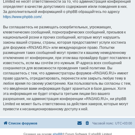
Limited не несёт ответственности за то, что администрация конференций
определяет в качестве допустимого содержания и/или поведения в них.
За дополнительной информацией о phpBB обращайтесь по адресу
https://www.phpbb.com/
.
Вы соглашаетесь не размещать оскорбительных, угрожающих,
клеветнических сообщений, порнографических сообщений, призывов к
национальной розни и прочих сообщений, которые могут нарушить
законы вашей страны, страны, которая предоставляет услуги хостинга
для форумов «RN3AIG.RU» или международное право. Попытки
размещения таких сообщений могут привести к вашему немедленному
отключению от конференции, при этом ваш провайдер будет поставлен в
известность, если мы сочтём это нужным. IP-адреса всех сообщений
сохраняются для возможности проведения такой политики. Вы
соглашаетесь с тем, что администраторы форумов «RN3AIG.RU» имеют
право удалить, отредактировать, перенести или закрыть любую тему в
любое время по своему усмотрению. Как пользователь вы согласны с тем,
что введённая вами информация будет храниться в базе данных. Хотя
эта информация не будет открыта третьим лицам без вашего
разрешения, ни администрация конференции «RN3AIG.RU», ни phpBB
Limited не может быть ответственна за действия хакеров, которые могут
привести к несанкционированному доступу к ней.
Список форумов
Часовой пояс:
UTC+03:00
Создано на основе
phpBB
® Forum Software © phpBB Limited