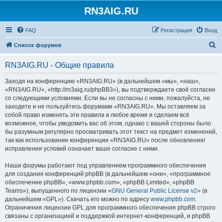
RN3AIG.RU
FAQ
Регистрация
Вход
П
Список форумов
о
RN3AIG.RU - Общие правила
и
с
Заходя на конференцию «RN3AIG.RU» (в дальнейшем «мы», «наш»,
«RN3AIG.RU», «http://rn3aig.ru/phpBB3»), вы подтверждаете своё согласие
к
со следующими условиями. Если вы не согласны с ними, пожалуйста, не
заходите и не пользуйтесь форумами «RN3AIG.RU». Мы оставляем за
собой право изменять эти правила в любое время и сделаем всё
возможное, чтобы уведомить вас об этом, однако с вашей стороны было
бы разумным регулярно просматривать этот текст на предмет изменений,
так как использование конференции «RN3AIG.RU» после обновления/
исправления условий означает ваше согласие с ними.
Наши форумы работают под управлением программного обеспечения
для создания конференций phpBB (в дальнейшем «они», «программное
обеспечение phpBB», «www.phpbb.com», «phpBB Limited», «phpBB
Teams»), выпущенного по лицензии «
GNU General Public License v2
» (в
дальнейшем «GPL»). Скачать его можно по адресу
www.phpbb.com
.
Ограничения лицензии GPL для программного обеспечения phpBB строго
связаны с организацией и поддержкой интернет-конференций, и phpBB