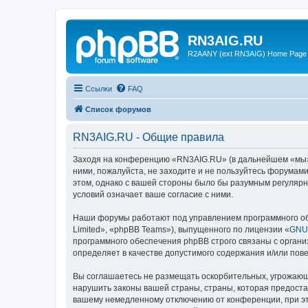
RN3AIG.RU
R2AANY (ext RN3AIG) Home Page
Ссылки
FAQ
Список форумов
RN3AIG.RU - Общие правила
Заходя на конференцию «RN3AIG.RU» (в дальнейшем «мы», «
ними, пожалуйста, не заходите и не пользуйтесь форумам
этом, однако с вашей стороны было бы разумным регулярн
условий означает ваше согласие с ними.
Наши форумы работают под управлением программного об
Limited», «phpBB Teams»), выпущенного по лицензии «
GNU 
программного обеспечения phpBB строго связаны с органи
определяет в качестве допустимого содержания и/или по
Вы соглашаетесь не размещать оскорбительных, угрожающ
нарушить законы вашей страны, страны, которая предост
вашему немедленному отключению от конференции, при это