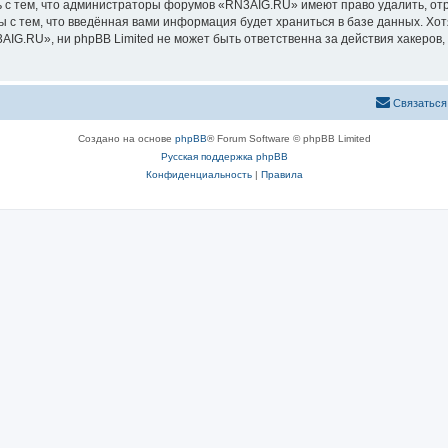
 с тем, что администраторы форумов «RN3AIG.RU» имеют право удалить, отр
ы с тем, что введённая вами информация будет храниться в базе данных. Хо
G.RU», ни phpBB Limited не может быть ответственна за действия хакеров, 
Связаться
Создано на основе
phpBB
® Forum Software © phpBB Limited
Русская поддержка phpBB
Конфиденциальность
|
Правила