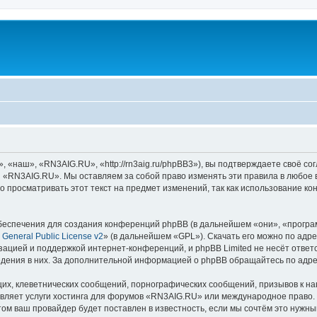
наш», «RN3AIG.RU», «http://rn3aig.ru/phpBB3»), вы подтверждаете своё сог
и «RN3AIG.RU». Мы оставляем за собой право изменять эти правила в любое 
о просматривать этот текст на предмет изменений, так как использование
еспечения для создания конференций phpBB (в дальнейшем «они», «програ
General Public License v2
» (в дальнейшем «GPL»). Скачать его можно по адр
зацией и поддержкой интернет-конференций, и phpBB Limited не несёт ответ
ведения в них. За дополнительной информацией о phpBB обращайтесь по адр
их, клеветнических сообщений, порнографических сообщений, призывов к на
авляет услуги хостинга для форумов «RN3AIG.RU» или международное право.
м ваш провайдер будет поставлен в известность, если мы сочтём это нужны