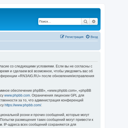
Поиск
Расширенный по
Регистрация
Вход
ласие со следующими условиями. Если вы не согласны с
время и сделаем всё возможное, чтобы уведомить вас об
 конференции «RN3AIG.RU» после обновления/исправления
ммное обеспечение phpBB», «www.phpbb.com», «phpBB
есу
www.phpbb.com
. Ограничения лицензии GPL для
ственности за то, что администрация конференций
есу
https://www.phpbb.com/
.
циональной розни и прочих сообщений, которые могут
 Попытки размещения таких сообщений могут привести к
м. IP-адреса всех сообщений сохраняются для