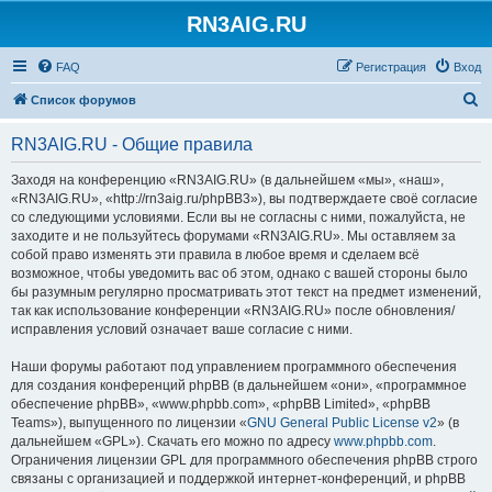
RN3AIG.RU
FAQ
Регистрация
Вход
П
Список форумов
о
RN3AIG.RU - Общие правила
и
с
Заходя на конференцию «RN3AIG.RU» (в дальнейшем «мы», «наш»,
«RN3AIG.RU», «http://rn3aig.ru/phpBB3»), вы подтверждаете своё согласие
к
со следующими условиями. Если вы не согласны с ними, пожалуйста, не
заходите и не пользуйтесь форумами «RN3AIG.RU». Мы оставляем за
собой право изменять эти правила в любое время и сделаем всё
возможное, чтобы уведомить вас об этом, однако с вашей стороны было
бы разумным регулярно просматривать этот текст на предмет изменений,
так как использование конференции «RN3AIG.RU» после обновления/
исправления условий означает ваше согласие с ними.
Наши форумы работают под управлением программного обеспечения
для создания конференций phpBB (в дальнейшем «они», «программное
обеспечение phpBB», «www.phpbb.com», «phpBB Limited», «phpBB
Teams»), выпущенного по лицензии «
GNU General Public License v2
» (в
дальнейшем «GPL»). Скачать его можно по адресу
www.phpbb.com
.
Ограничения лицензии GPL для программного обеспечения phpBB строго
связаны с организацией и поддержкой интернет-конференций, и phpBB