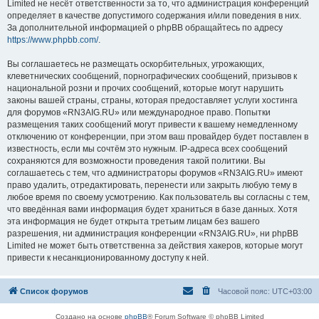
Limited не несёт ответственности за то, что администрация конференций
определяет в качестве допустимого содержания и/или поведения в них.
За дополнительной информацией о phpBB обращайтесь по адресу
https://www.phpbb.com/
.
Вы соглашаетесь не размещать оскорбительных, угрожающих,
клеветнических сообщений, порнографических сообщений, призывов к
национальной розни и прочих сообщений, которые могут нарушить
законы вашей страны, страны, которая предоставляет услуги хостинга
для форумов «RN3AIG.RU» или международное право. Попытки
размещения таких сообщений могут привести к вашему немедленному
отключению от конференции, при этом ваш провайдер будет поставлен в
известность, если мы сочтём это нужным. IP-адреса всех сообщений
сохраняются для возможности проведения такой политики. Вы
соглашаетесь с тем, что администраторы форумов «RN3AIG.RU» имеют
право удалить, отредактировать, перенести или закрыть любую тему в
любое время по своему усмотрению. Как пользователь вы согласны с тем,
что введённая вами информация будет храниться в базе данных. Хотя
эта информация не будет открыта третьим лицам без вашего
разрешения, ни администрация конференции «RN3AIG.RU», ни phpBB
Limited не может быть ответственна за действия хакеров, которые могут
привести к несанкционированному доступу к ней.
Список форумов
Часовой пояс:
UTC+03:00
Создано на основе
phpBB
® Forum Software © phpBB Limited