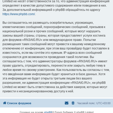
Limited не несёт ответственности за то, что администрация конференций
определяет в качестве допустимого содержания и/или поведения в них.
За дополнительной информацией о phpBB обращайтесь по адресу
https://www.phpbb.com/
.
Вы соглашаетесь не размещать оскорбительных, угрожающих,
клеветнических сообщений, порнографических сообщений, призывов к
национальной розни и прочих сообщений, которые могут нарушить
законы вашей страны, страны, которая предоставляет услуги хостинга
для форумов «RN3AIG.RU» или международное право. Попытки
размещения таких сообщений могут привести к вашему немедленному
отключению от конференции, при этом ваш провайдер будет поставлен в
известность, если мы сочтём это нужным. IP-адреса всех сообщений
сохраняются для возможности проведения такой политики. Вы
соглашаетесь с тем, что администраторы форумов «RN3AIG.RU» имеют
право удалить, отредактировать, перенести или закрыть любую тему в
любое время по своему усмотрению. Как пользователь вы согласны с тем,
что введённая вами информация будет храниться в базе данных. Хотя
эта информация не будет открыта третьим лицам без вашего
разрешения, ни администрация конференции «RN3AIG.RU», ни phpBB
Limited не может быть ответственна за действия хакеров, которые могут
привести к несанкционированному доступу к ней.
Список форумов
Часовой пояс:
UTC+03:00
Создано на основе
phpBB
® Forum Software © phpBB Limited