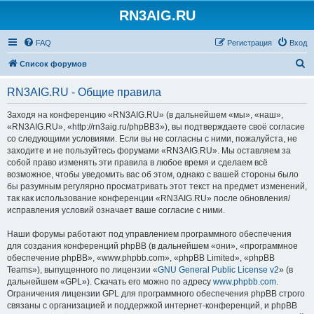
RN3AIG.RU
FAQ
Регистрация
Вход
П
Список форумов
о
RN3AIG.RU - Общие правила
и
с
Заходя на конференцию «RN3AIG.RU» (в дальнейшем «мы», «наш»,
«RN3AIG.RU», «http://rn3aig.ru/phpBB3»), вы подтверждаете своё согласие
к
со следующими условиями. Если вы не согласны с ними, пожалуйста, не
заходите и не пользуйтесь форумами «RN3AIG.RU». Мы оставляем за
собой право изменять эти правила в любое время и сделаем всё
возможное, чтобы уведомить вас об этом, однако с вашей стороны было
бы разумным регулярно просматривать этот текст на предмет изменений,
так как использование конференции «RN3AIG.RU» после обновления/
исправления условий означает ваше согласие с ними.
Наши форумы работают под управлением программного обеспечения
для создания конференций phpBB (в дальнейшем «они», «программное
обеспечение phpBB», «www.phpbb.com», «phpBB Limited», «phpBB
Teams»), выпущенного по лицензии «
GNU General Public License v2
» (в
дальнейшем «GPL»). Скачать его можно по адресу
www.phpbb.com
.
Ограничения лицензии GPL для программного обеспечения phpBB строго
связаны с организацией и поддержкой интернет-конференций, и phpBB