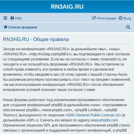
RN3AIG.RU
FAQ
Регистрация
Вход
П
Список форумов
о
RN3AIG.RU - Общие правила
и
с
Заходя на конференцию «RN3AIG.RU» (в дальнейшем «мы», «наш»,
«RN3AIG.RU», «http://rn3aig.ru/phpBB3»), вы подтверждаете своё согласие
к
со следующими условиями. Если вы не согласны с ними, пожалуйста, не
заходите и не пользуйтесь форумами «RN3AIG.RU». Мы оставляем за
собой право изменять эти правила в любое время и сделаем всё
возможное, чтобы уведомить вас об этом, однако с вашей стороны было
бы разумным регулярно просматривать этот текст на предмет изменений,
так как использование конференции «RN3AIG.RU» после обновления/
исправления условий означает ваше согласие с ними.
Наши форумы работают под управлением программного обеспечения
для создания конференций phpBB (в дальнейшем «они», «программное
обеспечение phpBB», «www.phpbb.com», «phpBB Limited», «phpBB
Teams»), выпущенного по лицензии «
GNU General Public License v2
» (в
дальнейшем «GPL»). Скачать его можно по адресу
www.phpbb.com
.
Ограничения лицензии GPL для программного обеспечения phpBB строго
связаны с организацией и поддержкой интернет-конференций, и phpBB