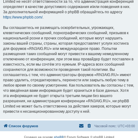
Limited не несёт ответственности за то, что администрация конференций
определяет в качестве допустимого содержания и/или поведения в них.
За дополнительной информацией о phpBB обращайтесь по адресу
https://www.phpbb.com/
.
Вы соглашаетесь не размещать оскорбительных, угрожающих,
клеветнических сообщений, порнографических сообщений, призывов к
национальной розни и прочих сообщений, которые могут нарушить
законы вашей страны, страны, которая предоставляет услуги хостинга
для форумов «RN3AIG.RU» или международное право. Попытки
размещения таких сообщений могут привести к вашему немедленному
отключению от конференции, при этом ваш провайдер будет поставлен в
известность, если мы сочтём это нужным. IP-адреса всех сообщений
сохраняются для возможности проведения такой политики. Вы
соглашаетесь с тем, что администраторы форумов «RN3AIG.RU» имеют
право удалить, отредактировать, перенести или закрыть любую тему в
любое время по своему усмотрению. Как пользователь вы согласны с тем,
что введённая вами информация будет храниться в базе данных. Хотя
эта информация не будет открыта третьим лицам без вашего
разрешения, ни администрация конференции «RN3AIG.RU», ни phpBB
Limited не может быть ответственна за действия хакеров, которые могут
привести к несанкционированному доступу к ней.
Список форумов
Часовой пояс:
UTC+03:00
Создано на основе
phpBB
® Forum Software © phpBB Limited