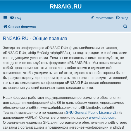
RN3AIG.RU
FAQ
Регистрация
Вход
П
Список форумов
о
RN3AIG.RU - Общие правила
и
с
Заходя на конференцию «RN3AIG.RU» (в дальнейшем «мы», «наш»,
«RN3AIG.RU», «http://rn3aig.ru/phpBB3»), вы подтверждаете своё согласие
к
со следующими условиями. Если вы не согласны с ними, пожалуйста, не
заходите и не пользуйтесь форумами «RN3AIG.RU». Мы оставляем за
собой право изменять эти правила в любое время и сделаем всё
возможное, чтобы уведомить вас об этом, однако с вашей стороны было
бы разумным регулярно просматривать этот текст на предмет изменений,
так как использование конференции «RN3AIG.RU» после обновления/
исправления условий означает ваше согласие с ними.
Наши форумы работают под управлением программного обеспечения
для создания конференций phpBB (в дальнейшем «они», «программное
обеспечение phpBB», «www.phpbb.com», «phpBB Limited», «phpBB
Teams»), выпущенного по лицензии «
GNU General Public License v2
» (в
дальнейшем «GPL»). Скачать его можно по адресу
www.phpbb.com
.
Ограничения лицензии GPL для программного обеспечения phpBB строго
связаны с организацией и поддержкой интернет-конференций, и phpBB