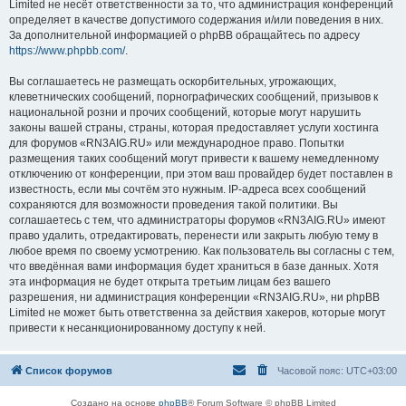
Limited не несёт ответственности за то, что администрация конференций
определяет в качестве допустимого содержания и/или поведения в них.
За дополнительной информацией о phpBB обращайтесь по адресу
https://www.phpbb.com/
.
Вы соглашаетесь не размещать оскорбительных, угрожающих,
клеветнических сообщений, порнографических сообщений, призывов к
национальной розни и прочих сообщений, которые могут нарушить
законы вашей страны, страны, которая предоставляет услуги хостинга
для форумов «RN3AIG.RU» или международное право. Попытки
размещения таких сообщений могут привести к вашему немедленному
отключению от конференции, при этом ваш провайдер будет поставлен в
известность, если мы сочтём это нужным. IP-адреса всех сообщений
сохраняются для возможности проведения такой политики. Вы
соглашаетесь с тем, что администраторы форумов «RN3AIG.RU» имеют
право удалить, отредактировать, перенести или закрыть любую тему в
любое время по своему усмотрению. Как пользователь вы согласны с тем,
что введённая вами информация будет храниться в базе данных. Хотя
эта информация не будет открыта третьим лицам без вашего
разрешения, ни администрация конференции «RN3AIG.RU», ни phpBB
Limited не может быть ответственна за действия хакеров, которые могут
привести к несанкционированному доступу к ней.
Список форумов
Часовой пояс:
UTC+03:00
Создано на основе
phpBB
® Forum Software © phpBB Limited