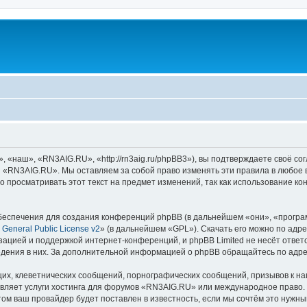
наш», «RN3AIG.RU», «http://rn3aig.ru/phpBB3»), вы подтверждаете своё сог
и «RN3AIG.RU». Мы оставляем за собой право изменять эти правила в любое 
о просматривать этот текст на предмет изменений, так как использование
еспечения для создания конференций phpBB (в дальнейшем «они», «програ
General Public License v2
» (в дальнейшем «GPL»). Скачать его можно по адр
зацией и поддержкой интернет-конференций, и phpBB Limited не несёт ответ
ведения в них. За дополнительной информацией о phpBB обращайтесь по адр
их, клеветнических сообщений, порнографических сообщений, призывов к на
авляет услуги хостинга для форумов «RN3AIG.RU» или международное право.
м ваш провайдер будет поставлен в известность, если мы сочтём это нужны