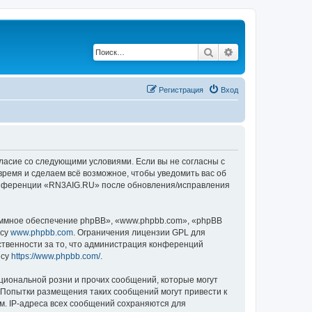
Поиск
Расширенный по
Регистрация
Вход
ласие со следующими условиями. Если вы не согласны с
время и сделаем всё возможное, чтобы уведомить вас об
 конференции «RN3AIG.RU» после обновления/исправления
ммное обеспечение phpBB», «www.phpbb.com», «phpBB
есу
www.phpbb.com
. Ограничения лицензии GPL для
ственности за то, что администрация конференций
есу
https://www.phpbb.com/
.
циональной розни и прочих сообщений, которые могут
 Попытки размещения таких сообщений могут привести к
м. IP-адреса всех сообщений сохраняются для