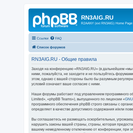
RN3AIG.RU
R2AANY (ext RN3AIG) Home Page
Ссылки
FAQ
Список форумов
RN3AIG.RU - Общие правила
Заходя на конференцию «RN3AIG.RU» (в дальнейшем «мы», «
ними, пожалуйста, не заходите и не пользуйтесь форумам
этом, однако с вашей стороны было бы разумным регулярн
условий означает ваше согласие с ними.
Наши форумы работают под управлением программного об
Limited», «phpBB Teams»), выпущенного по лицензии «
GNU 
программного обеспечения phpBB строго связаны с органи
определяет в качестве допустимого содержания и/или по
Вы соглашаетесь не размещать оскорбительных, угрожающ
нарушить законы вашей страны, страны, которая предост
вашему немедленному отключению от конференции, при это