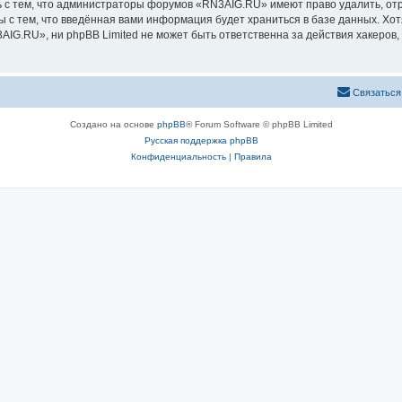
 с тем, что администраторы форумов «RN3AIG.RU» имеют право удалить, отр
ы с тем, что введённая вами информация будет храниться в базе данных. Хо
G.RU», ни phpBB Limited не может быть ответственна за действия хакеров, 
Связаться
Создано на основе
phpBB
® Forum Software © phpBB Limited
Русская поддержка phpBB
Конфиденциальность
|
Правила