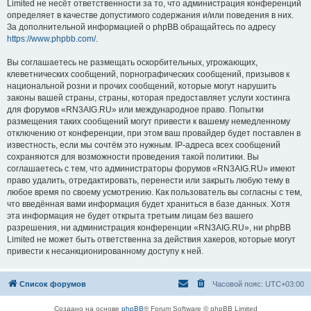
Limited не несёт ответственности за то, что администрация конференций
определяет в качестве допустимого содержания и/или поведения в них.
За дополнительной информацией о phpBB обращайтесь по адресу
https://www.phpbb.com/
.
Вы соглашаетесь не размещать оскорбительных, угрожающих,
клеветнических сообщений, порнографических сообщений, призывов к
национальной розни и прочих сообщений, которые могут нарушить
законы вашей страны, страны, которая предоставляет услуги хостинга
для форумов «RN3AIG.RU» или международное право. Попытки
размещения таких сообщений могут привести к вашему немедленному
отключению от конференции, при этом ваш провайдер будет поставлен в
известность, если мы сочтём это нужным. IP-адреса всех сообщений
сохраняются для возможности проведения такой политики. Вы
соглашаетесь с тем, что администраторы форумов «RN3AIG.RU» имеют
право удалить, отредактировать, перенести или закрыть любую тему в
любое время по своему усмотрению. Как пользователь вы согласны с тем,
что введённая вами информация будет храниться в базе данных. Хотя
эта информация не будет открыта третьим лицам без вашего
разрешения, ни администрация конференции «RN3AIG.RU», ни phpBB
Limited не может быть ответственна за действия хакеров, которые могут
привести к несанкционированному доступу к ней.
Список форумов
Часовой пояс:
UTC+03:00
Создано на основе
phpBB
® Forum Software © phpBB Limited