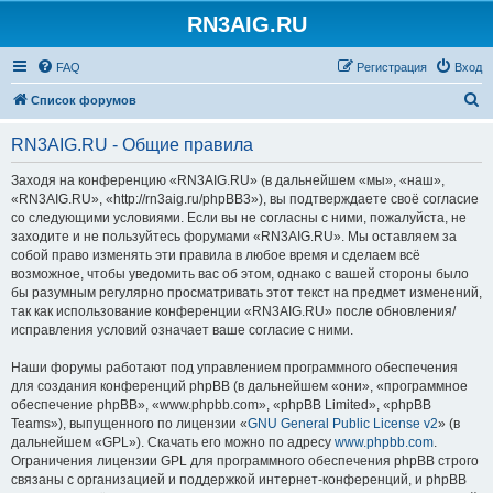
RN3AIG.RU
FAQ
Регистрация
Вход
П
Список форумов
о
RN3AIG.RU - Общие правила
и
с
Заходя на конференцию «RN3AIG.RU» (в дальнейшем «мы», «наш»,
«RN3AIG.RU», «http://rn3aig.ru/phpBB3»), вы подтверждаете своё согласие
к
со следующими условиями. Если вы не согласны с ними, пожалуйста, не
заходите и не пользуйтесь форумами «RN3AIG.RU». Мы оставляем за
собой право изменять эти правила в любое время и сделаем всё
возможное, чтобы уведомить вас об этом, однако с вашей стороны было
бы разумным регулярно просматривать этот текст на предмет изменений,
так как использование конференции «RN3AIG.RU» после обновления/
исправления условий означает ваше согласие с ними.
Наши форумы работают под управлением программного обеспечения
для создания конференций phpBB (в дальнейшем «они», «программное
обеспечение phpBB», «www.phpbb.com», «phpBB Limited», «phpBB
Teams»), выпущенного по лицензии «
GNU General Public License v2
» (в
дальнейшем «GPL»). Скачать его можно по адресу
www.phpbb.com
.
Ограничения лицензии GPL для программного обеспечения phpBB строго
связаны с организацией и поддержкой интернет-конференций, и phpBB