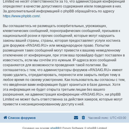
Limited не несёт ответственности за то, что администрация конференций
определяет в качестве допустимого содержания и/или поведения в них.
За дополнительной информацией о phpBB обращайтесь по адресу
https://www.phpbb.com/
.
Вы соглашаетесь не размещать оскорбительных, угрожающих,
клеветнических сообщений, порнографических сообщений, призывов к
национальной розни и прочих сообщений, которые могут нарушить
законы вашей страны, страны, которая предоставляет услуги хостинга
для форумов «RN3AIG.RU» или международное право. Попытки
размещения таких сообщений могут привести к вашему немедленному
отключению от конференции, при этом ваш провайдер будет поставлен в
известность, если мы сочтём это нужным. IP-адреса всех сообщений
сохраняются для возможности проведения такой политики. Вы
соглашаетесь с тем, что администраторы форумов «RN3AIG.RU» имеют
право удалить, отредактировать, перенести или закрыть любую тему в
любое время по своему усмотрению. Как пользователь вы согласны с тем,
что введённая вами информация будет храниться в базе данных. Хотя
эта информация не будет открыта третьим лицам без вашего
разрешения, ни администрация конференции «RN3AIG.RU», ни phpBB
Limited не может быть ответственна за действия хакеров, которые могут
привести к несанкционированному доступу к ней.
Список форумов
Часовой пояс:
UTC+03:00
Создано на основе
phpBB
® Forum Software © phpBB Limited