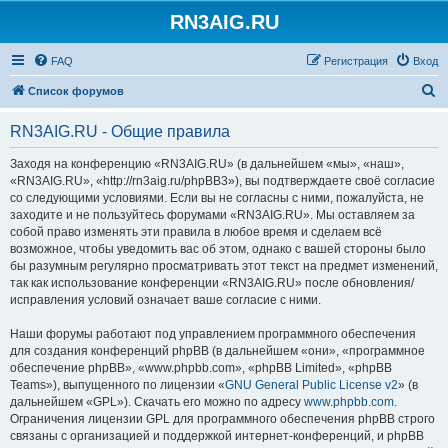
RN3AIG.RU
FAQ
Регистрация
Вход
П
Список форумов
о
RN3AIG.RU - Общие правила
и
с
Заходя на конференцию «RN3AIG.RU» (в дальнейшем «мы», «наш»,
«RN3AIG.RU», «http://rn3aig.ru/phpBB3»), вы подтверждаете своё согласие
к
со следующими условиями. Если вы не согласны с ними, пожалуйста, не
заходите и не пользуйтесь форумами «RN3AIG.RU». Мы оставляем за
собой право изменять эти правила в любое время и сделаем всё
возможное, чтобы уведомить вас об этом, однако с вашей стороны было
бы разумным регулярно просматривать этот текст на предмет изменений,
так как использование конференции «RN3AIG.RU» после обновления/
исправления условий означает ваше согласие с ними.
Наши форумы работают под управлением программного обеспечения
для создания конференций phpBB (в дальнейшем «они», «программное
обеспечение phpBB», «www.phpbb.com», «phpBB Limited», «phpBB
Teams»), выпущенного по лицензии «
GNU General Public License v2
» (в
дальнейшем «GPL»). Скачать его можно по адресу
www.phpbb.com
.
Ограничения лицензии GPL для программного обеспечения phpBB строго
связаны с организацией и поддержкой интернет-конференций, и phpBB