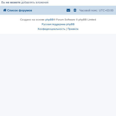
Вы
не можете
добавлять вложения
Список форумов
Часовой пояс:
UTC+03:00
Создано на основе
phpBB
® Forum Software © phpBB Limited
Русская поддержка phpBB
Конфиденциальность
|
Правила