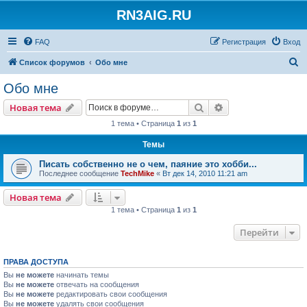
RN3AIG.RU
FAQ
Регистрация
Вход
П
Список форумов
Обо мне
о
Обо мне
и
Поиск
Расширенный пои
Новая тема
с
1 тема • Страница
1
из
1
к
Темы
Писать собственно не о чем, паяние это хобби...
Последнее сообщение
TechMike
«
Вт дек 14, 2010 11:21 am
Новая тема
1 тема • Страница
1
из
1
Перейти
ПРАВА ДОСТУПА
Вы
не можете
начинать темы
Вы
не можете
отвечать на сообщения
Вы
не можете
редактировать свои сообщения
Вы
не можете
удалять свои сообщения