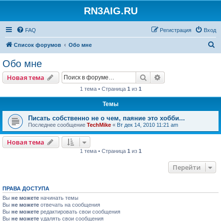
RN3AIG.RU
FAQ
Регистрация
Вход
П
Список форумов
Обо мне
о
Обо мне
и
Поиск
Расширенный пои
Новая тема
с
1 тема • Страница
1
из
1
к
Темы
Писать собственно не о чем, паяние это хобби...
Последнее сообщение
TechMike
«
Вт дек 14, 2010 11:21 am
Новая тема
1 тема • Страница
1
из
1
Перейти
ПРАВА ДОСТУПА
Вы
не можете
начинать темы
Вы
не можете
отвечать на сообщения
Вы
не можете
редактировать свои сообщения
Вы
не можете
удалять свои сообщения