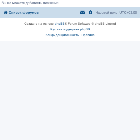
Вы
не можете
добавлять вложения
Список форумов
Часовой пояс:
UTC+03:00
Создано на основе
phpBB
® Forum Software © phpBB Limited
Русская поддержка phpBB
Конфиденциальность
|
Правила