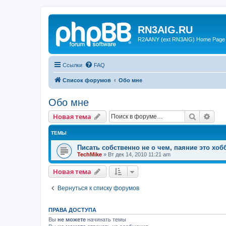
RN3AIG.RU
R2AANY (ext RN3AIG) Home Page
Ссылки
FAQ
Список форумов
Обо мне
Обо мне
Поиск
Рас
Новая тема
ТЕМЫ
Писать собственно не о чем, паяние это хобб
TechMike
»
Вт дек 14, 2010 11:21 am
Новая тема
Вернуться к списку форумов
ПРАВА ДОСТУПА
Вы
не можете
начинать темы