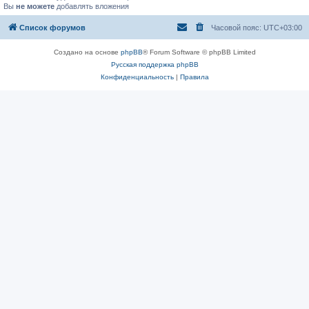
Вы
не можете
добавлять вложения
Список форумов
Часовой пояс:
UTC+03:00
Создано на основе
phpBB
® Forum Software © phpBB Limited
Русская поддержка phpBB
Конфиденциальность
|
Правила