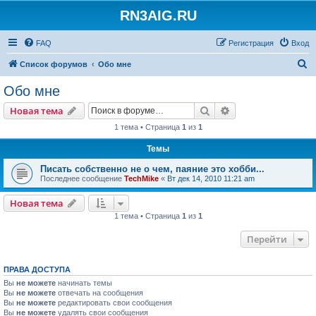
RN3AIG.RU
FAQ
Регистрация
Вход
П
Список форумов
Обо мне
о
Обо мне
и
Поиск
Расширенный пои
Новая тема
с
1 тема • Страница
1
из
1
к
Темы
Писать собственно не о чем, паяние это хобби...
Последнее сообщение
TechMike
«
Вт дек 14, 2010 11:21 am
Новая тема
1 тема • Страница
1
из
1
Перейти
ПРАВА ДОСТУПА
Вы
не можете
начинать темы
Вы
не можете
отвечать на сообщения
Вы
не можете
редактировать свои сообщения
Вы
не можете
удалять свои сообщения