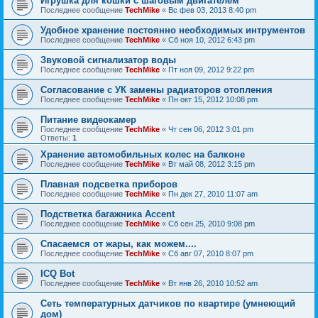
Игрушка для кошки с шаговым двигателем
Последнее сообщение
TechMike
«
Вс фев 03, 2013 8:40 pm
Удобное хранение постоянно необходимых интрументов
Последнее сообщение
TechMike
«
Сб ноя 10, 2012 6:43 pm
Звуковой сигнализатор воды
Последнее сообщение
TechMike
«
Пт ноя 09, 2012 9:22 pm
Согласование с УК замены радиаторов отопления
Последнее сообщение
TechMike
«
Пн окт 15, 2012 10:08 pm
Питание видеокамер
Последнее сообщение
TechMike
«
Чт сен 06, 2012 3:01 pm
Ответы:
1
Хранение автомобильных колес на балконе
Последнее сообщение
TechMike
«
Вт май 08, 2012 3:15 pm
Плавная подсветка приборов
Последнее сообщение
TechMike
«
Пн дек 27, 2010 11:07 am
Подстветка багажника Accent
Последнее сообщение
TechMike
«
Сб сен 25, 2010 9:08 pm
Спасаемся от жары, как можем....
Последнее сообщение
TechMike
«
Сб авг 07, 2010 8:07 pm
ICQ Bot
Последнее сообщение
TechMike
«
Вт янв 26, 2010 10:52 am
Сеть температурных датчиков по квартире (умнеющий
дом)