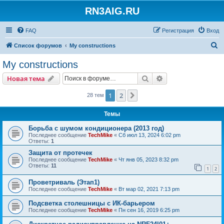
RN3AIG.RU
FAQ
Регистрация
Вход
П
Список форумов
My constructions
о
My constructions
и
Поиск
Расширенный пои
Новая тема
с
к
1
2
След.
28 тем
Темы
Борьба с шумом кондиционера (2013 год)
Последнее сообщение
TechMike
«
Сб июл 13, 2024 6:02 pm
Ответы:
1
Защита от протечек
Последнее сообщение
TechMike
«
Чт янв 05, 2023 8:32 pm
Ответы:
11
1
2
Проветриваль (Этап1)
Последнее сообщение
TechMike
«
Вт мар 02, 2021 7:13 pm
Подсветка столешницы с ИК-барьером
Последнее сообщение
TechMike
«
Пн сен 16, 2019 6:25 pm