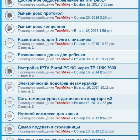
Дискретное радиоуправление на NRF24l01+
Последнее сообщение
TechMike
«
Вс фев 12, 2017 3:35 pm
Умный дом: протокол
Последнее сообщение
TechMike
«
Ср апр 20, 2016 3:29 pm
Умный дом: концепция
Последнее сообщение
TechMike
«
Вт апр 12, 2016 1:56 pm
Разветвитель для 1-wire с питанием
Последнее сообщение
TechMike
«
Пн сен 14, 2015 10:52 pm
Ответы:
1
Развивающая доска для ребенка
Последнее сообщение
TechMike
«
Вт июн 30, 2015 10:21 pm
Настройка IPTV Portal PC NG через TP LINK 3600
Последнее сообщение
TechMike
«
Ср апр 16, 2014 8:56 pm
Ответы:
2
Электрический подогрев незамерзайки
Последнее сообщение
TechMike
«
Вс мар 16, 2014 10:11 pm
Ответы:
1
Сеть температурных датчиков по квартире v.2
Последнее сообщение
TechMike
«
Вс сен 15, 2013 2:33 pm
Ответы:
3
Игровой комплекс для кошки
Последнее сообщение
TechMike
«
Сб апр 20, 2013 8:47 pm
Димер подсветки столешницы
Последнее сообщение
TechMike
«
Сб апр 13, 2013 12:20 pm