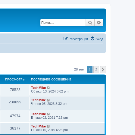
Поиск
Расширенный по
Регистрация
Вход
1
2
След.
28 тем
ПРОСМОТРЫ
ПОСЛЕДНЕЕ СООБЩЕНИЕ
TechMike
78523
Сб июл 13, 2024 6:02 pm
TechMike
230699
Чт янв 05, 2023 8:32 pm
TechMike
47974
Вт мар 02, 2021 7:13 pm
TechMike
36377
Пн сен 16, 2019 6:25 pm