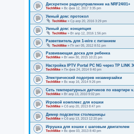
Дискретное радиоуправление на NRF24l01+
TechMike
»
Вс фев 12, 2017 3:35 pm
Умный дом: протокол
TechMike
»
Ср апр 20, 2016 3:29 pm
Умный дом: концепция
TechMike
»
Вт апр 12, 2016 1:56 pm
Разветвитель для 1-wire с питанием
TechMike
»
Пт окт 05, 2012 8:51 pm
Развивающая доска для ребенка
TechMike
»
Вт июн 30, 2015 10:21 pm
Настройка IPTV Portal PC NG через TP LINK 3
TechMike
»
Пн фев 24, 2014 9:40 pm
Электрический подогрев незамерзайки
TechMike
»
Вс мар 16, 2014 9:26 pm
Сеть температурных датчиков по квартире v.
TechMike
»
Вт апр 13, 2010 9:02 pm
Игровой комплекс для кошки
TechMike
»
Сб апр 20, 2013 8:47 pm
Димер подсветки столешницы
TechMike
»
Сб апр 13, 2013 12:20 pm
Игрушка для кошки с шаговым двигателем
TechMike
»
Вс фев 03, 2013 8:40 pm