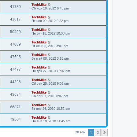
TechMike
41780
Сб ноя 10, 2012 6:43 pm
TechMike
41817
Пт ноя 09, 2012 9:22 pm
TechMike
50499
Пн окт 15, 2012 10:08 pm
TechMike
47089
Чт сен 06, 2012 3:01 pm
TechMike
47695
Вт май 08, 2012 3:15 pm
TechMike
47477
Пн дек 27, 2010 11:07 am
TechMike
44396
Сб сен 25, 2010 9:08 pm
TechMike
43634
Сб авг 07, 2010 8:07 pm
TechMike
66871
Вт янв 26, 2010 10:52 am
TechMike
78504
Пн янв 18, 2010 11:45 am
1
2
След.
28 тем