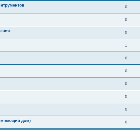
интрументов
0
0
ления
0
1
0
0
0
0
0
(умнеющий дом)
0