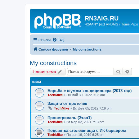
RN3AIG.RU
R2AANY (ext RN3AIG) Home Page
Ссылки
FAQ
Список форумов
My constructions
My constructions
Поиск
Рас
Новая тема
ТЕМЫ
Борьба с шумом кондиционера (2013 год)
TechMike
»
Пн май 30, 2022 9:03 am
Защита от протечек
TechMike
»
Вс фев 05, 2012 7:19 pm
Проветриваль (Этап1)
TechMike
»
Вт мар 02, 2021 7:13 pm
Подсветка столешницы с ИК-барьером
TechMike
»
Пн сен 16, 2019 6:25 pm