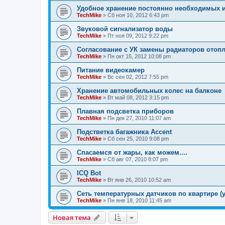
Удобное хранение постоянно необходимых 
TechMike
»
Сб ноя 10, 2012 6:43 pm
Звуковой сигнализатор воды
TechMike
»
Пт ноя 09, 2012 9:22 pm
Согласование с УК замены радиаторов отоп
TechMike
»
Пн окт 15, 2012 10:08 pm
Питание видеокамер
TechMike
»
Вс сен 02, 2012 7:55 pm
Хранение автомобильных колес на балконе
TechMike
»
Вт май 08, 2012 3:15 pm
Плавная подсветка приборов
TechMike
»
Пн дек 27, 2010 11:07 am
Подстветка багажника Accent
TechMike
»
Сб сен 25, 2010 9:08 pm
Спасаемся от жары, как можем....
TechMike
»
Сб авг 07, 2010 8:07 pm
ICQ Bot
TechMike
»
Вт янв 26, 2010 10:52 am
Сеть температурных датчиков по квартире 
TechMike
»
Пн янв 18, 2010 11:45 am
Новая тема