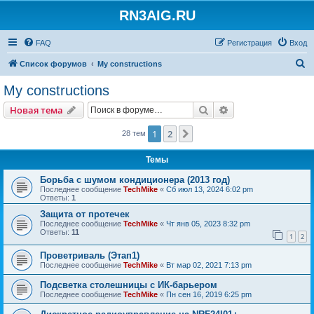
RN3AIG.RU
FAQ
Регистрация
Вход
П
Список форумов
My constructions
о
My constructions
и
Поиск
Расширенный пои
Новая тема
с
к
1
2
След.
28 тем
Темы
Борьба с шумом кондиционера (2013 год)
Последнее сообщение
TechMike
«
Сб июл 13, 2024 6:02 pm
Ответы:
1
Защита от протечек
Последнее сообщение
TechMike
«
Чт янв 05, 2023 8:32 pm
Ответы:
11
1
2
Проветриваль (Этап1)
Последнее сообщение
TechMike
«
Вт мар 02, 2021 7:13 pm
Подсветка столешницы с ИК-барьером
Последнее сообщение
TechMike
«
Пн сен 16, 2019 6:25 pm