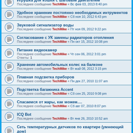
Игрушка для кошки с шаговым двигателем
Последнее сообщение
TechMike
«
Вс фев 03, 2013 8:40 pm
Удобное хранение постоянно необходимых интрументов
Последнее сообщение
TechMike
«
Сб ноя 10, 2012 6:43 pm
Звуковой сигнализатор воды
Последнее сообщение
TechMike
«
Пт ноя 09, 2012 9:22 pm
Согласование с УК замены радиаторов отопления
Последнее сообщение
TechMike
«
Пн окт 15, 2012 10:08 pm
Питание видеокамер
Последнее сообщение
TechMike
«
Чт сен 06, 2012 3:01 pm
Ответы:
1
Хранение автомобильных колес на балконе
Последнее сообщение
TechMike
«
Вт май 08, 2012 3:15 pm
Плавная подсветка приборов
Последнее сообщение
TechMike
«
Пн дек 27, 2010 11:07 am
Подстветка багажника Accent
Последнее сообщение
TechMike
«
Сб сен 25, 2010 9:08 pm
Спасаемся от жары, как можем....
Последнее сообщение
TechMike
«
Сб авг 07, 2010 8:07 pm
ICQ Bot
Последнее сообщение
TechMike
«
Вт янв 26, 2010 10:52 am
Сеть температурных датчиков по квартире (умнеющий
дом)