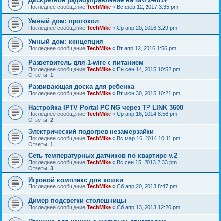
Дискретное радиоуправление на NRF24l01+
Последнее сообщение
TechMike
«
Вс фев 12, 2017 3:35 pm
Умный дом: протокол
Последнее сообщение
TechMike
«
Ср апр 20, 2016 3:29 pm
Умный дом: концепция
Последнее сообщение
TechMike
«
Вт апр 12, 2016 1:56 pm
Разветвитель для 1-wire с питанием
Последнее сообщение
TechMike
«
Пн сен 14, 2015 10:52 pm
Ответы:
1
Развивающая доска для ребенка
Последнее сообщение
TechMike
«
Вт июн 30, 2015 10:21 pm
Настройка IPTV Portal PC NG через TP LINK 3600
Последнее сообщение
TechMike
«
Ср апр 16, 2014 8:56 pm
Ответы:
2
Электрический подогрев незамерзайки
Последнее сообщение
TechMike
«
Вс мар 16, 2014 10:11 pm
Ответы:
1
Сеть температурных датчиков по квартире v.2
Последнее сообщение
TechMike
«
Вс сен 15, 2013 2:33 pm
Ответы:
3
Игровой комплекс для кошки
Последнее сообщение
TechMike
«
Сб апр 20, 2013 8:47 pm
Димер подсветки столешницы
Последнее сообщение
TechMike
«
Сб апр 13, 2013 12:20 pm