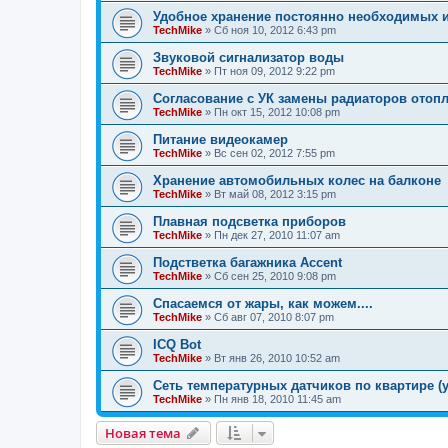
Удобное хранение постоянно необходимых 
TechMike
»
Сб ноя 10, 2012 6:43 pm
Звуковой сигнализатор воды
TechMike
»
Пт ноя 09, 2012 9:22 pm
Согласование с УК замены радиаторов отоп
TechMike
»
Пн окт 15, 2012 10:08 pm
Питание видеокамер
TechMike
»
Вс сен 02, 2012 7:55 pm
Хранение автомобильных колес на балконе
TechMike
»
Вт май 08, 2012 3:15 pm
Плавная подсветка приборов
TechMike
»
Пн дек 27, 2010 11:07 am
Подстветка багажника Accent
TechMike
»
Сб сен 25, 2010 9:08 pm
Спасаемся от жары, как можем....
TechMike
»
Сб авг 07, 2010 8:07 pm
ICQ Bot
TechMike
»
Вт янв 26, 2010 10:52 am
Сеть температурных датчиков по квартире 
TechMike
»
Пн янв 18, 2010 11:45 am
Новая тема