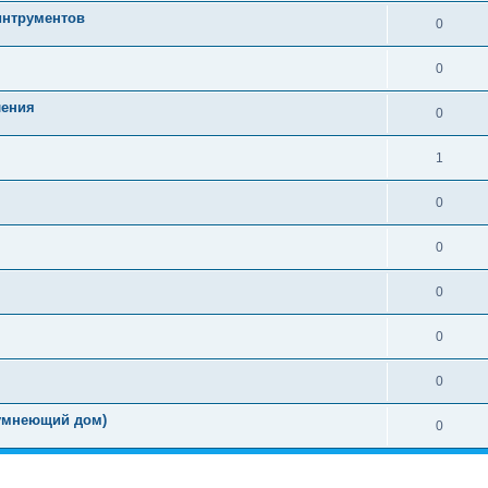
интрументов
0
0
ления
0
1
0
0
0
0
0
(умнеющий дом)
0