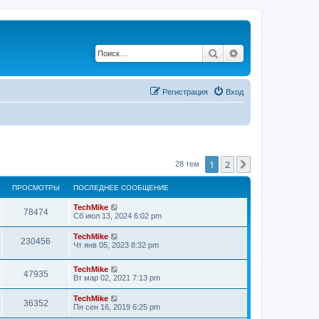
Поиск
Расширенный по
Регистрация
Вход
1
2
След.
28 тем
ПРОСМОТРЫ
ПОСЛЕДНЕЕ СООБЩЕНИЕ
TechMike
78474
Сб июл 13, 2024 6:02 pm
TechMike
230456
Чт янв 05, 2023 8:32 pm
TechMike
47935
Вт мар 02, 2021 7:13 pm
TechMike
36352
Пн сен 16, 2019 6:25 pm