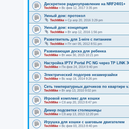
Дискретное радиоуправление на NRF24l01+
TechMike
»
Вс фев 12, 2017 3:35 pm
Умный дом: протокол
TechMike
»
Ср апр 20, 2016 3:29 pm
Умный дом: концепция
TechMike
»
Вт апр 12, 2016 1:56 pm
Разветвитель для 1-wire с питанием
TechMike
»
Пт окт 05, 2012 8:51 pm
Развивающая доска для ребенка
TechMike
»
Вт июн 30, 2015 10:21 pm
Настройка IPTV Portal PC NG через TP LINK 3
TechMike
»
Пн фев 24, 2014 9:40 pm
Электрический подогрев незамерзайки
TechMike
»
Вс мар 16, 2014 9:26 pm
Сеть температурных датчиков по квартире v.
TechMike
»
Вт апр 13, 2010 9:02 pm
Игровой комплекс для кошки
TechMike
»
Сб апр 20, 2013 8:47 pm
Димер подсветки столешницы
TechMike
»
Сб апр 13, 2013 12:20 pm
Игрушка для кошки с шаговым двигателем
TechMike
»
Вс фев 03, 2013 8:40 pm