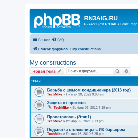
RN3AIG.RU
R2AANY (ext RN3AIG) Home Page
Ссылки
FAQ
Список форумов
My constructions
My constructions
Поиск
Рас
Новая тема
ТЕМЫ
Борьба с шумом кондиционера (2013 год)
TechMike
»
Пн май 30, 2022 9:03 am
Защита от протечек
TechMike
»
Вс фев 05, 2012 7:19 pm
Проветриваль (Этап1)
TechMike
»
Вт мар 02, 2021 7:13 pm
Подсветка столешницы с ИК-барьером
TechMike
»
Пн сен 16, 2019 6:25 pm