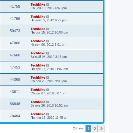
TechMike
41758
Сб ноя 10, 2012 6:43 pm
TechMike
41796
Пт ноя 09, 2012 9:22 pm
TechMike
50473
Пн окт 15, 2012 10:08 pm
TechMike
47060
Чт сен 06, 2012 3:01 pm
TechMike
47668
Вт май 08, 2012 3:15 pm
TechMike
47453
Пн дек 27, 2010 11:07 am
TechMike
44368
Сб сен 25, 2010 9:08 pm
TechMike
43611
Сб авг 07, 2010 8:07 pm
TechMike
66846
Вт янв 26, 2010 10:52 am
TechMike
78484
Пн янв 18, 2010 11:45 am
1
2
След.
28 тем