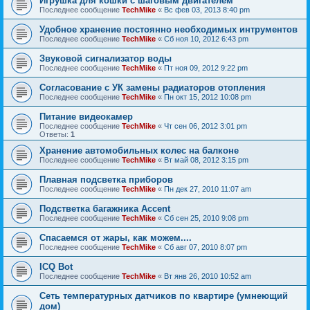
Игрушка для кошки с шаговым двигателем
Последнее сообщение
TechMike
«
Вс фев 03, 2013 8:40 pm
Удобное хранение постоянно необходимых интрументов
Последнее сообщение
TechMike
«
Сб ноя 10, 2012 6:43 pm
Звуковой сигнализатор воды
Последнее сообщение
TechMike
«
Пт ноя 09, 2012 9:22 pm
Согласование с УК замены радиаторов отопления
Последнее сообщение
TechMike
«
Пн окт 15, 2012 10:08 pm
Питание видеокамер
Последнее сообщение
TechMike
«
Чт сен 06, 2012 3:01 pm
Ответы:
1
Хранение автомобильных колес на балконе
Последнее сообщение
TechMike
«
Вт май 08, 2012 3:15 pm
Плавная подсветка приборов
Последнее сообщение
TechMike
«
Пн дек 27, 2010 11:07 am
Подстветка багажника Accent
Последнее сообщение
TechMike
«
Сб сен 25, 2010 9:08 pm
Спасаемся от жары, как можем....
Последнее сообщение
TechMike
«
Сб авг 07, 2010 8:07 pm
ICQ Bot
Последнее сообщение
TechMike
«
Вт янв 26, 2010 10:52 am
Сеть температурных датчиков по квартире (умнеющий
дом)