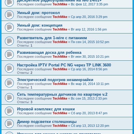
Дискретное радиоуправление на NRF24l01+
Последнее сообщение
TechMike
«
Вс фев 12, 2017 3:35 pm
Умный дом: протокол
Последнее сообщение
TechMike
«
Ср апр 20, 2016 3:29 pm
Умный дом: концепция
Последнее сообщение
TechMike
«
Вт апр 12, 2016 1:56 pm
Разветвитель для 1-wire с питанием
Последнее сообщение
TechMike
«
Пн сен 14, 2015 10:52 pm
Ответы:
1
Развивающая доска для ребенка
Последнее сообщение
TechMike
«
Вт июн 30, 2015 10:21 pm
Настройка IPTV Portal PC NG через TP LINK 3600
Последнее сообщение
TechMike
«
Ср апр 16, 2014 8:56 pm
Ответы:
2
Электрический подогрев незамерзайки
Последнее сообщение
TechMike
«
Вс мар 16, 2014 10:11 pm
Ответы:
1
Сеть температурных датчиков по квартире v.2
Последнее сообщение
TechMike
«
Вс сен 15, 2013 2:33 pm
Ответы:
3
Игровой комплекс для кошки
Последнее сообщение
TechMike
«
Сб апр 20, 2013 8:47 pm
Димер подсветки столешницы
Последнее сообщение
TechMike
«
Сб апр 13, 2013 12:20 pm