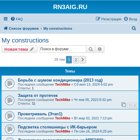
RN3AIG.RU
FAQ
Регистрация
Вход
П
Список форумов
My constructions
о
My constructions
и
Поиск
Расширенный пои
Новая тема
с
к
1
2
След.
28 тем
Темы
Борьба с шумом кондиционера (2013 год)
Последнее сообщение
TechMike
«
Сб июл 13, 2024 6:02 pm
Ответы:
1
Защита от протечек
Последнее сообщение
TechMike
«
Чт янв 05, 2023 8:32 pm
Ответы:
11
1
2
Проветриваль (Этап1)
Последнее сообщение
TechMike
«
Вт мар 02, 2021 7:13 pm
Подсветка столешницы с ИК-барьером
Последнее сообщение
TechMike
«
Пн сен 16, 2019 6:25 pm