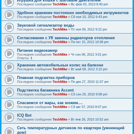
Игрушка для кошки с шаговым двигателем
Последнее сообщение
TechMike
«
Вс фев 03, 2013 8:40 pm
Удобное хранение постоянно необходимых интрументов
Последнее сообщение
TechMike
«
Сб ноя 10, 2012 6:43 pm
Звуковой сигнализатор воды
Последнее сообщение
TechMike
«
Пт ноя 09, 2012 9:22 pm
Согласование с УК замены радиаторов отопления
Последнее сообщение
TechMike
«
Пн окт 15, 2012 10:08 pm
Питание видеокамер
Последнее сообщение
TechMike
«
Чт сен 06, 2012 3:01 pm
Ответы:
1
Хранение автомобильных колес на балконе
Последнее сообщение
TechMike
«
Вт май 08, 2012 3:15 pm
Плавная подсветка приборов
Последнее сообщение
TechMike
«
Пн дек 27, 2010 11:07 am
Подстветка багажника Accent
Последнее сообщение
TechMike
«
Сб сен 25, 2010 9:08 pm
Спасаемся от жары, как можем....
Последнее сообщение
TechMike
«
Сб авг 07, 2010 8:07 pm
ICQ Bot
Последнее сообщение
TechMike
«
Вт янв 26, 2010 10:52 am
Сеть температурных датчиков по квартире (умнеющий
дом)