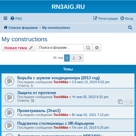
RN3AIG.RU
FAQ
Регистрация
Вход
П
Список форумов
My constructions
о
My constructions
и
Поиск
Расширенный пои
Новая тема
с
к
1
2
След.
28 тем
Темы
Борьба с шумом кондиционера (2013 год)
Последнее сообщение
TechMike
«
Сб июл 13, 2024 6:02 pm
Ответы:
1
Защита от протечек
Последнее сообщение
TechMike
«
Чт янв 05, 2023 8:32 pm
Ответы:
11
1
2
Проветриваль (Этап1)
Последнее сообщение
TechMike
«
Вт мар 02, 2021 7:13 pm
Подсветка столешницы с ИК-барьером
Последнее сообщение
TechMike
«
Пн сен 16, 2019 6:25 pm