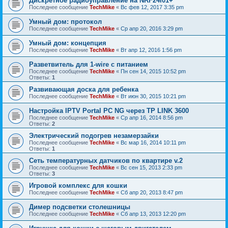
Дискретное радиоуправление на NRF24l01+
Последнее сообщение
TechMike
«
Вс фев 12, 2017 3:35 pm
Умный дом: протокол
Последнее сообщение
TechMike
«
Ср апр 20, 2016 3:29 pm
Умный дом: концепция
Последнее сообщение
TechMike
«
Вт апр 12, 2016 1:56 pm
Разветвитель для 1-wire с питанием
Последнее сообщение
TechMike
«
Пн сен 14, 2015 10:52 pm
Ответы:
1
Развивающая доска для ребенка
Последнее сообщение
TechMike
«
Вт июн 30, 2015 10:21 pm
Настройка IPTV Portal PC NG через TP LINK 3600
Последнее сообщение
TechMike
«
Ср апр 16, 2014 8:56 pm
Ответы:
2
Электрический подогрев незамерзайки
Последнее сообщение
TechMike
«
Вс мар 16, 2014 10:11 pm
Ответы:
1
Сеть температурных датчиков по квартире v.2
Последнее сообщение
TechMike
«
Вс сен 15, 2013 2:33 pm
Ответы:
3
Игровой комплекс для кошки
Последнее сообщение
TechMike
«
Сб апр 20, 2013 8:47 pm
Димер подсветки столешницы
Последнее сообщение
TechMike
«
Сб апр 13, 2013 12:20 pm