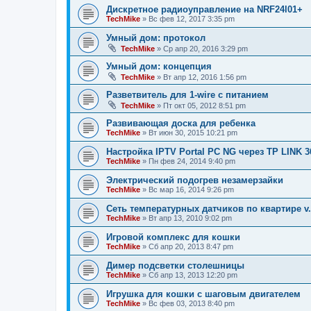
Дискретное радиоуправление на NRF24l01+
TechMike
»
Вс фев 12, 2017 3:35 pm
Умный дом: протокол
TechMike
»
Ср апр 20, 2016 3:29 pm
Умный дом: концепция
TechMike
»
Вт апр 12, 2016 1:56 pm
Разветвитель для 1-wire с питанием
TechMike
»
Пт окт 05, 2012 8:51 pm
Развивающая доска для ребенка
TechMike
»
Вт июн 30, 2015 10:21 pm
Настройка IPTV Portal PC NG через TP LINK 3
TechMike
»
Пн фев 24, 2014 9:40 pm
Электрический подогрев незамерзайки
TechMike
»
Вс мар 16, 2014 9:26 pm
Сеть температурных датчиков по квартире v.
TechMike
»
Вт апр 13, 2010 9:02 pm
Игровой комплекс для кошки
TechMike
»
Сб апр 20, 2013 8:47 pm
Димер подсветки столешницы
TechMike
»
Сб апр 13, 2013 12:20 pm
Игрушка для кошки с шаговым двигателем
TechMike
»
Вс фев 03, 2013 8:40 pm