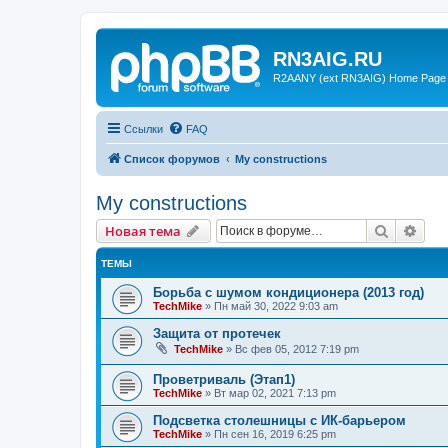
RN3AIG.RU
R2AANY (ext RN3AIG) Home Page
Ссылки
FAQ
Список форумов
My constructions
My constructions
Поиск
Рас
Новая тема
ТЕМЫ
Борьба с шумом кондиционера (2013 год)
TechMike
»
Пн май 30, 2022 9:03 am
Защита от протечек
TechMike
»
Вс фев 05, 2012 7:19 pm
Проветриваль (Этап1)
TechMike
»
Вт мар 02, 2021 7:13 pm
Подсветка столешницы с ИК-барьером
TechMike
»
Пн сен 16, 2019 6:25 pm