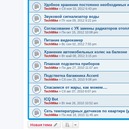
Удобное хранение постоянно необходимых 
TechMike
»
Сб ноя 10, 2012 6:43 pm
Звуковой сигнализатор воды
TechMike
»
Пт ноя 09, 2012 9:22 pm
Согласование с УК замены радиаторов отоп
TechMike
»
Пн окт 15, 2012 10:08 pm
Питание видеокамер
TechMike
»
Вс сен 02, 2012 7:55 pm
Хранение автомобильных колес на балконе
TechMike
»
Вт май 08, 2012 3:15 pm
Плавная подсветка приборов
TechMike
»
Пн дек 27, 2010 11:07 am
Подстветка багажника Accent
TechMike
»
Сб сен 25, 2010 9:08 pm
Спасаемся от жары, как можем....
TechMike
»
Сб авг 07, 2010 8:07 pm
ICQ Bot
TechMike
»
Вт янв 26, 2010 10:52 am
Сеть температурных датчиков по квартире 
TechMike
»
Пн янв 18, 2010 11:45 am
Новая тема