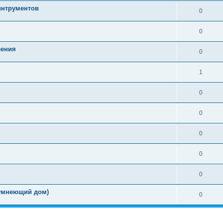
интрументов
0
0
ления
0
1
0
0
0
0
0
(умнеющий дом)
0