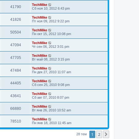
TechMike
41790
Сб ноя 10, 2012 6:43 pm
TechMike
41826
Пт ноя 09, 2012 9:22 pm
TechMike
50504
Пн окт 15, 2012 10:08 pm
TechMike
47094
Чт сен 06, 2012 3:01 pm
TechMike
47705
Вт май 08, 2012 3:15 pm
TechMike
47484
Пн дек 27, 2010 11:07 am
TechMike
44405
Сб сен 25, 2010 9:08 pm
TechMike
43641
Сб авг 07, 2010 8:07 pm
TechMike
66880
Вт янв 26, 2010 10:52 am
TechMike
78510
Пн янв 18, 2010 11:45 am
1
2
След.
28 тем