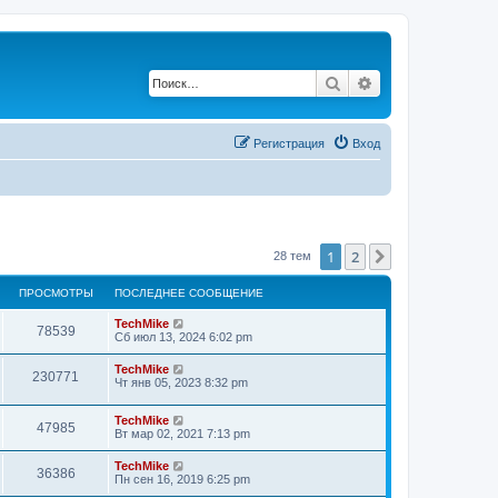
Поиск
Расширенный по
Регистрация
Вход
1
2
След.
28 тем
ПРОСМОТРЫ
ПОСЛЕДНЕЕ СООБЩЕНИЕ
TechMike
78539
Сб июл 13, 2024 6:02 pm
TechMike
230771
Чт янв 05, 2023 8:32 pm
TechMike
47985
Вт мар 02, 2021 7:13 pm
TechMike
36386
Пн сен 16, 2019 6:25 pm