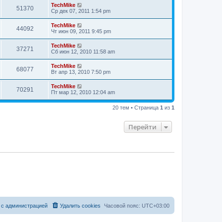
TechMike
51370
Ср дек 07, 2011 1:54 pm
TechMike
44092
Чт июн 09, 2011 9:45 pm
TechMike
37271
Сб июн 12, 2010 11:58 am
TechMike
68077
Вт апр 13, 2010 7:50 pm
TechMike
70291
Пт мар 12, 2010 12:04 am
20 тем • Страница
1
из
1
Перейти
 с администрацией
Удалить cookies
Часовой пояс:
UTC+03:00