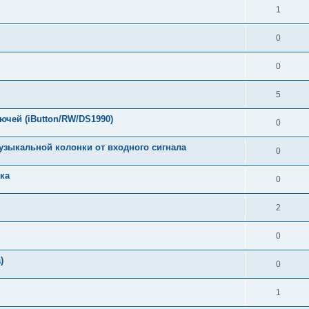
1
0
0
5
чей (iButton/RW/DS1990)
0
зыкальной колонки от входного сигнала
0
ка
0
2
0
)
0
1