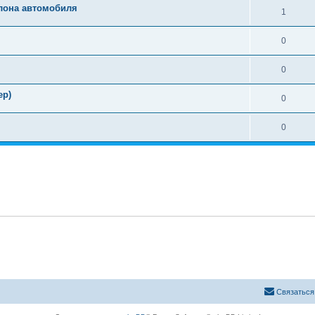
алона автомобиля
1
0
0
ер)
0
0
Связаться