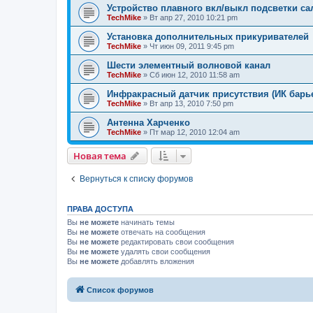
Устройство плавного вкл/выкл подсветки с
TechMike
»
Вт апр 27, 2010 10:21 pm
Установка дополнительных прикуривателей
TechMike
»
Чт июн 09, 2011 9:45 pm
Шести элементный волновой канал
TechMike
»
Сб июн 12, 2010 11:58 am
Инфракрасный датчик присутствия (ИК барь
TechMike
»
Вт апр 13, 2010 7:50 pm
Антенна Харченко
TechMike
»
Пт мар 12, 2010 12:04 am
Новая тема
Вернуться к списку форумов
ПРАВА ДОСТУПА
Вы
не можете
начинать темы
Вы
не можете
отвечать на сообщения
Вы
не можете
редактировать свои сообщения
Вы
не можете
удалять свои сообщения
Вы
не можете
добавлять вложения
Список форумов