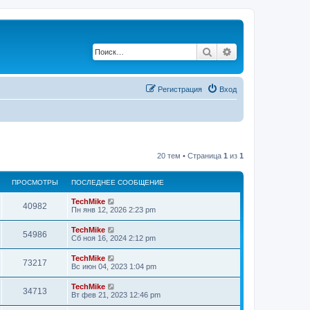
Поиск
Расширенный по
Регистрация
Вход
20 тем • Страница
1
из
1
ПРОСМОТРЫ
ПОСЛЕДНЕЕ СООБЩЕНИЕ
TechMike
40982
Пн янв 12, 2026 2:23 pm
TechMike
54986
Сб ноя 16, 2024 2:12 pm
TechMike
73217
Вс июн 04, 2023 1:04 pm
TechMike
34713
Вт фев 21, 2023 12:46 pm