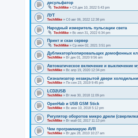
десульфатор
TechMike
»
Сб дек 10, 2022 5:43 pm
ЛУТ
TechMike
»
Сб авг 06, 2022 12:38 pm
Народный измеритель пульсации света
TechMike
»
Вс июл 31, 2022 6:34 pm
Принт и скан сервер
TechMike
»
Ср июн 02, 2021 3:51 pm
Дубликатор/копировальщих домофонных клю
TechMike
»
Вт дек 01, 2020 9:56 am
Автоматическое включение и выключение му
TechMike
»
Вс апр 19, 2020 12:34 pm
Сизнализатор незакрытой двери холодильни
TechMike
»
Пн сен 23, 2019 9:45 pm
LCD2USB
TechMike
»
Вт янв 30, 2018 11:09 pm
OpenHab и USB GSM Stick
TechMike
»
Вс июн 10, 2018 5:12 pm
Регулятор оборотов микро дрели (сверлилка
TechMike
»
Вт май 02, 2017 11:13 pm
Чем программирую AVR
TechMike
»
Вт дек 28, 2010 10:27 am