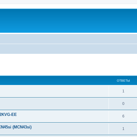
ширенный поиск
ОТВЕТЫ
1
0
J2KVG-EE
6
N45si (MCN43si)
1