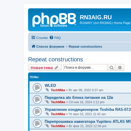
RN3AIG.RU
R2AANY (ext RN3AIG) Home Page
Ссылки
FAQ
Список форумов
Repeat constructions
Repeat constructions
Поиск
Рас
Новая тема
ТЕМЫ
WLED
TechMike
»
Вт авг 09, 2022 9:37 am
Переделка atx блока питания на 12в
TechMike
»
Сб ноя 16, 2024 2:12 pm
Управление кондиционером Toshiba RAS-07
TechMike
»
Чт июл 15, 2021 11:42 am
Перепрошивка навигатора Yupiteru ATLAS MC
TechMike
»
Вт фев 21, 2023 12:30 pm