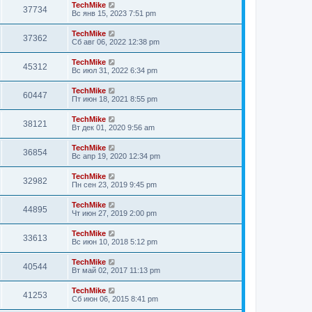
TechMike
37734
Вс янв 15, 2023 7:51 pm
TechMike
37362
Сб авг 06, 2022 12:38 pm
TechMike
45312
Вс июл 31, 2022 6:34 pm
TechMike
60447
Пт июн 18, 2021 8:55 pm
TechMike
38121
Вт дек 01, 2020 9:56 am
TechMike
36854
Вс апр 19, 2020 12:34 pm
TechMike
32982
Пн сен 23, 2019 9:45 pm
TechMike
44895
Чт июн 27, 2019 2:00 pm
TechMike
33613
Вс июн 10, 2018 5:12 pm
TechMike
40544
Вт май 02, 2017 11:13 pm
TechMike
41253
Сб июн 06, 2015 8:41 pm