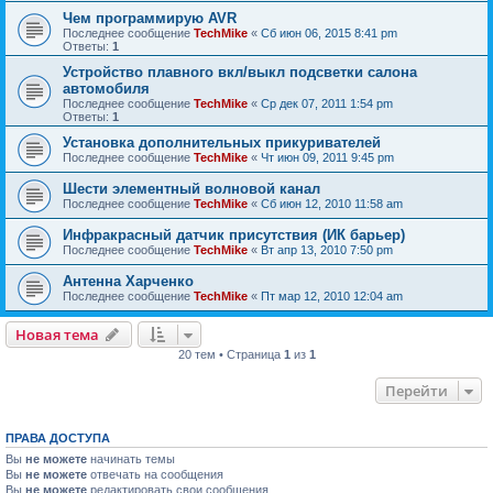
Чем программирую AVR
Последнее сообщение
TechMike
«
Сб июн 06, 2015 8:41 pm
Ответы:
1
Устройство плавного вкл/выкл подсветки салона
автомобиля
Последнее сообщение
TechMike
«
Ср дек 07, 2011 1:54 pm
Ответы:
1
Установка дополнительных прикуривателей
Последнее сообщение
TechMike
«
Чт июн 09, 2011 9:45 pm
Шести элементный волновой канал
Последнее сообщение
TechMike
«
Сб июн 12, 2010 11:58 am
Инфракрасный датчик присутствия (ИК барьер)
Последнее сообщение
TechMike
«
Вт апр 13, 2010 7:50 pm
Антенна Харченко
Последнее сообщение
TechMike
«
Пт мар 12, 2010 12:04 am
Новая тема
20 тем • Страница
1
из
1
Перейти
ПРАВА ДОСТУПА
Вы
не можете
начинать темы
Вы
не можете
отвечать на сообщения
Вы
не можете
редактировать свои сообщения