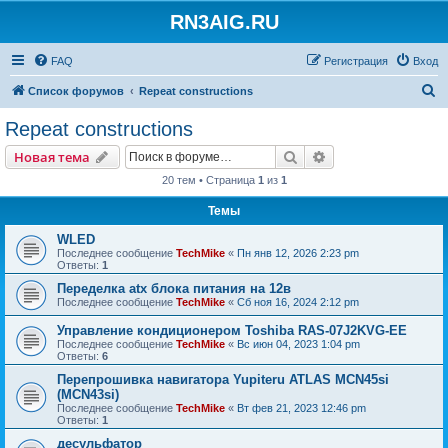
RN3AIG.RU
FAQ
Регистрация
Вход
П
Список форумов
Repeat constructions
о
Repeat constructions
и
Поиск
Расширенный пои
Новая тема
с
20 тем • Страница
1
из
1
к
Темы
WLED
Последнее сообщение
TechMike
«
Пн янв 12, 2026 2:23 pm
Ответы:
1
Переделка atx блока питания на 12в
Последнее сообщение
TechMike
«
Сб ноя 16, 2024 2:12 pm
Управление кондиционером Toshiba RAS-07J2KVG-EE
Последнее сообщение
TechMike
«
Вс июн 04, 2023 1:04 pm
Ответы:
6
Перепрошивка навигатора Yupiteru ATLAS MCN45si
(MCN43si)
Последнее сообщение
TechMike
«
Вт фев 21, 2023 12:46 pm
Ответы:
1
десульфатор