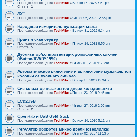
Последнее сообщение
TechMike
«
Вс янв 15, 2023 7:51 pm
Ответы:
1
ЛУТ
Последнее сообщение
TechMike
«
Сб авг 06, 2022 12:38 pm
Народный измеритель пульсации света
Последнее сообщение
TechMike
«
Вс июл 31, 2022 6:34 pm
Принт и скан сервер
Последнее сообщение
TechMike
«
Пт июн 18, 2021 8:55 pm
Ответы:
5
Дубликатор/копировальщих домофонных ключей
(iButton/RW/DS1990)
Последнее сообщение
TechMike
«
Вт дек 01, 2020 9:56 am
Автоматическое включение и выключение музыкальной
колонки от входного сигнала
Последнее сообщение
TechMike
«
Вс апр 19, 2020 12:34 pm
Сизнализатор незакрытой двери холодильника
Последнее сообщение
TechMike
«
Пн сен 23, 2019 9:45 pm
LCD2USB
Последнее сообщение
TechMike
«
Чт июн 27, 2019 2:00 pm
Ответы:
2
OpenHab и USB GSM Stick
Последнее сообщение
TechMike
«
Вс июн 10, 2018 5:12 pm
Регулятор оборотов микро дрели (сверлилка)
Последнее сообщение
TechMike
«
Вт май 02, 2017 11:13 pm