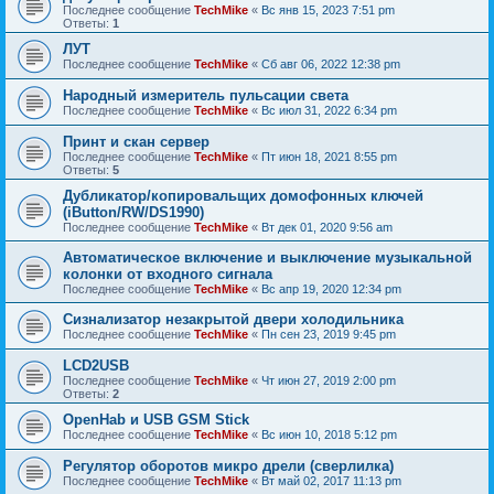
Последнее сообщение
TechMike
«
Вс янв 15, 2023 7:51 pm
Ответы:
1
ЛУТ
Последнее сообщение
TechMike
«
Сб авг 06, 2022 12:38 pm
Народный измеритель пульсации света
Последнее сообщение
TechMike
«
Вс июл 31, 2022 6:34 pm
Принт и скан сервер
Последнее сообщение
TechMike
«
Пт июн 18, 2021 8:55 pm
Ответы:
5
Дубликатор/копировальщих домофонных ключей
(iButton/RW/DS1990)
Последнее сообщение
TechMike
«
Вт дек 01, 2020 9:56 am
Автоматическое включение и выключение музыкальной
колонки от входного сигнала
Последнее сообщение
TechMike
«
Вс апр 19, 2020 12:34 pm
Сизнализатор незакрытой двери холодильника
Последнее сообщение
TechMike
«
Пн сен 23, 2019 9:45 pm
LCD2USB
Последнее сообщение
TechMike
«
Чт июн 27, 2019 2:00 pm
Ответы:
2
OpenHab и USB GSM Stick
Последнее сообщение
TechMike
«
Вс июн 10, 2018 5:12 pm
Регулятор оборотов микро дрели (сверлилка)
Последнее сообщение
TechMike
«
Вт май 02, 2017 11:13 pm