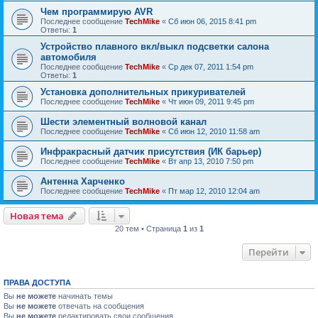
Чем программирую AVR
Последнее сообщение
TechMike
«
Сб июн 06, 2015 8:41 pm
Ответы:
1
Устройство плавного вкл/выкл подсветки салона
автомобиля
Последнее сообщение
TechMike
«
Ср дек 07, 2011 1:54 pm
Ответы:
1
Установка дополнительных прикуривателей
Последнее сообщение
TechMike
«
Чт июн 09, 2011 9:45 pm
Шести элементный волновой канал
Последнее сообщение
TechMike
«
Сб июн 12, 2010 11:58 am
Инфракрасный датчик присутствия (ИК барьер)
Последнее сообщение
TechMike
«
Вт апр 13, 2010 7:50 pm
Антенна Харченко
Последнее сообщение
TechMike
«
Пт мар 12, 2010 12:04 am
Новая тема
20 тем • Страница
1
из
1
Перейти
ПРАВА ДОСТУПА
Вы
не можете
начинать темы
Вы
не можете
отвечать на сообщения
Вы
не можете
редактировать свои сообщения