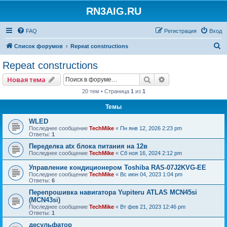
RN3AIG.RU
FAQ
Регистрация
Вход
П
Список форумов
Repeat constructions
о
Repeat constructions
и
Поиск
Расширенный пои
Новая тема
с
20 тем • Страница
1
из
1
к
Темы
WLED
Последнее сообщение
TechMike
«
Пн янв 12, 2026 2:23 pm
Ответы:
1
Переделка atx блока питания на 12в
Последнее сообщение
TechMike
«
Сб ноя 16, 2024 2:12 pm
Управление кондиционером Toshiba RAS-07J2KVG-EE
Последнее сообщение
TechMike
«
Вс июн 04, 2023 1:04 pm
Ответы:
6
Перепрошивка навигатора Yupiteru ATLAS MCN45si
(MCN43si)
Последнее сообщение
TechMike
«
Вт фев 21, 2023 12:46 pm
Ответы:
1
десульфатор