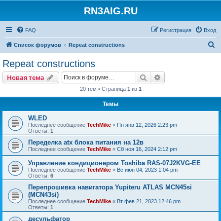
RN3AIG.RU
FAQ
Регистрация
Вход
П
Список форумов
Repeat constructions
о
Repeat constructions
и
Поиск
Расширенный пои
Новая тема
с
20 тем • Страница
1
из
1
к
Темы
WLED
Последнее сообщение
TechMike
«
Пн янв 12, 2026 2:23 pm
Ответы:
1
Переделка atx блока питания на 12в
Последнее сообщение
TechMike
«
Сб ноя 16, 2024 2:12 pm
Управление кондиционером Toshiba RAS-07J2KVG-EE
Последнее сообщение
TechMike
«
Вс июн 04, 2023 1:04 pm
Ответы:
6
Перепрошивка навигатора Yupiteru ATLAS MCN45si
(MCN43si)
Последнее сообщение
TechMike
«
Вт фев 21, 2023 12:46 pm
Ответы:
1
десульфатор