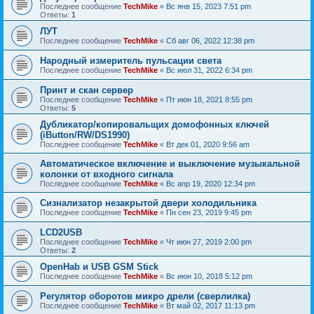
Последнее сообщение
TechMike
«
Вс янв 15, 2023 7:51 pm
Ответы:
1
ЛУТ
Последнее сообщение
TechMike
«
Сб авг 06, 2022 12:38 pm
Народный измеритель пульсации света
Последнее сообщение
TechMike
«
Вс июл 31, 2022 6:34 pm
Принт и скан сервер
Последнее сообщение
TechMike
«
Пт июн 18, 2021 8:55 pm
Ответы:
5
Дубликатор/копировальщих домофонных ключей
(iButton/RW/DS1990)
Последнее сообщение
TechMike
«
Вт дек 01, 2020 9:56 am
Автоматическое включение и выключение музыкальной
колонки от входного сигнала
Последнее сообщение
TechMike
«
Вс апр 19, 2020 12:34 pm
Сизнализатор незакрытой двери холодильника
Последнее сообщение
TechMike
«
Пн сен 23, 2019 9:45 pm
LCD2USB
Последнее сообщение
TechMike
«
Чт июн 27, 2019 2:00 pm
Ответы:
2
OpenHab и USB GSM Stick
Последнее сообщение
TechMike
«
Вс июн 10, 2018 5:12 pm
Регулятор оборотов микро дрели (сверлилка)
Последнее сообщение
TechMike
«
Вт май 02, 2017 11:13 pm