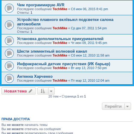
Чем программирую AVR
Последнее сообщение
TechMike
«
Сб июн 06, 2015 8:41 pm
Ответы:
1
Устройство плавного вкл/выкл подсветки салона
автомобиля
Последнее сообщение
TechMike
«
Ср дек 07, 2011 1:54 pm
Ответы:
1
Установка дополнительных прикуривателей
Последнее сообщение
TechMike
«
Чт июн 09, 2011 9:45 pm
Шести элементный волновой канал
Последнее сообщение
TechMike
«
Сб июн 12, 2010 11:58 am
Инфракрасный датчик присутствия (ИК барьер)
Последнее сообщение
TechMike
«
Вт апр 13, 2010 7:50 pm
Антенна Харченко
Последнее сообщение
TechMike
«
Пт мар 12, 2010 12:04 am
Новая тема
20 тем • Страница
1
из
1
Перейти
ПРАВА ДОСТУПА
Вы
не можете
начинать темы
Вы
не можете
отвечать на сообщения
Вы
не можете
редактировать свои сообщения