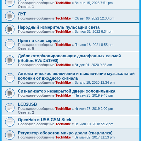
Последнее сообщение
TechMike
«
Вс янв 15, 2023 7:51 pm
Ответы:
1
ЛУТ
Последнее сообщение
TechMike
«
Сб авг 06, 2022 12:38 pm
Народный измеритель пульсации света
Последнее сообщение
TechMike
«
Вс июл 31, 2022 6:34 pm
Принт и скан сервер
Последнее сообщение
TechMike
«
Пт июн 18, 2021 8:55 pm
Ответы:
5
Дубликатор/копировальщих домофонных ключей
(iButton/RW/DS1990)
Последнее сообщение
TechMike
«
Вт дек 01, 2020 9:56 am
Автоматическое включение и выключение музыкальной
колонки от входного сигнала
Последнее сообщение
TechMike
«
Вс апр 19, 2020 12:34 pm
Сизнализатор незакрытой двери холодильника
Последнее сообщение
TechMike
«
Пн сен 23, 2019 9:45 pm
LCD2USB
Последнее сообщение
TechMike
«
Чт июн 27, 2019 2:00 pm
Ответы:
2
OpenHab и USB GSM Stick
Последнее сообщение
TechMike
«
Вс июн 10, 2018 5:12 pm
Регулятор оборотов микро дрели (сверлилка)
Последнее сообщение
TechMike
«
Вт май 02, 2017 11:13 pm