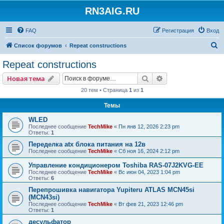
RN3AIG.RU
FAQ
Регистрация
Вход
П
Список форумов
Repeat constructions
о
Repeat constructions
и
Поиск
Расширенный пои
Новая тема
с
20 тем • Страница
1
из
1
к
Темы
WLED
Последнее сообщение
TechMike
«
Пн янв 12, 2026 2:23 pm
Ответы:
1
Переделка atx блока питания на 12в
Последнее сообщение
TechMike
«
Сб ноя 16, 2024 2:12 pm
Управление кондиционером Toshiba RAS-07J2KVG-EE
Последнее сообщение
TechMike
«
Вс июн 04, 2023 1:04 pm
Ответы:
6
Перепрошивка навигатора Yupiteru ATLAS MCN45si
(MCN43si)
Последнее сообщение
TechMike
«
Вт фев 21, 2023 12:46 pm
Ответы:
1
десульфатор