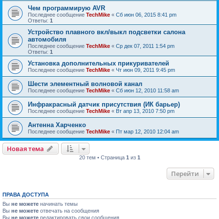
Чем программирую AVR
Последнее сообщение
TechMike
«
Сб июн 06, 2015 8:41 pm
Ответы:
1
Устройство плавного вкл/выкл подсветки салона
автомобиля
Последнее сообщение
TechMike
«
Ср дек 07, 2011 1:54 pm
Ответы:
1
Установка дополнительных прикуривателей
Последнее сообщение
TechMike
«
Чт июн 09, 2011 9:45 pm
Шести элементный волновой канал
Последнее сообщение
TechMike
«
Сб июн 12, 2010 11:58 am
Инфракрасный датчик присутствия (ИК барьер)
Последнее сообщение
TechMike
«
Вт апр 13, 2010 7:50 pm
Антенна Харченко
Последнее сообщение
TechMike
«
Пт мар 12, 2010 12:04 am
Новая тема
20 тем • Страница
1
из
1
Перейти
ПРАВА ДОСТУПА
Вы
не можете
начинать темы
Вы
не можете
отвечать на сообщения
Вы
не можете
редактировать свои сообщения