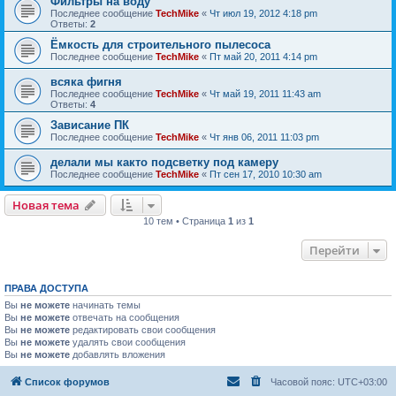
Фильтры на воду
Последнее сообщение
TechMike
«
Чт июл 19, 2012 4:18 pm
Ответы:
2
Ёмкость для строительного пылесоса
Последнее сообщение
TechMike
«
Пт май 20, 2011 4:14 pm
всяка фигня
Последнее сообщение
TechMike
«
Чт май 19, 2011 11:43 am
Ответы:
4
Зависание ПК
Последнее сообщение
TechMike
«
Чт янв 06, 2011 11:03 pm
делали мы както подсветку под камеру
Последнее сообщение
TechMike
«
Пт сен 17, 2010 10:30 am
Новая тема
10 тем • Страница
1
из
1
Перейти
ПРАВА ДОСТУПА
Вы
не можете
начинать темы
Вы
не можете
отвечать на сообщения
Вы
не можете
редактировать свои сообщения
Вы
не можете
удалять свои сообщения
Вы
не можете
добавлять вложения
Список форумов
Часовой пояс:
UTC+03:00