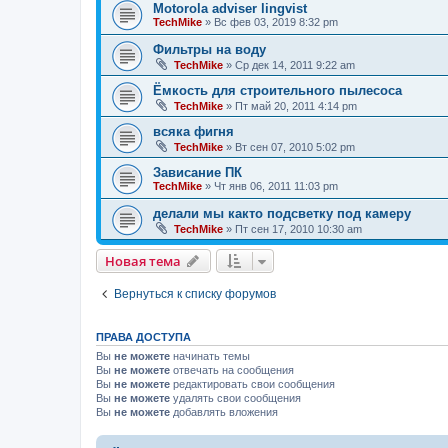
Motorola adviser lingvist
TechMike
»
Вс фев 03, 2019 8:32 pm
Фильтры на воду
TechMike
»
Ср дек 14, 2011 9:22 am
Ёмкость для строительного пылесоса
TechMike
»
Пт май 20, 2011 4:14 pm
всяка фигня
TechMike
»
Вт сен 07, 2010 5:02 pm
Зависание ПК
TechMike
»
Чт янв 06, 2011 11:03 pm
делали мы както подсветку под камеру
TechMike
»
Пт сен 17, 2010 10:30 am
Новая тема
Вернуться к списку форумов
ПРАВА ДОСТУПА
Вы
не можете
начинать темы
Вы
не можете
отвечать на сообщения
Вы
не можете
редактировать свои сообщения
Вы
не можете
удалять свои сообщения
Вы
не можете
добавлять вложения