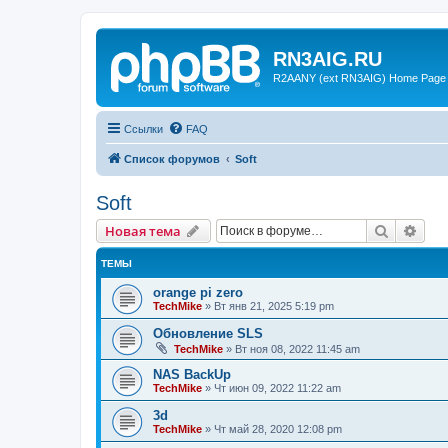
RN3AIG.RU
R2AANY (ext RN3AIG) Home Page
Ссылки
FAQ
Список форумов
Soft
Soft
Поиск
Рас
Новая тема
ТЕМЫ
orange pi zero
TechMike
»
Вт янв 21, 2025 5:19 pm
Обновление SLS
TechMike
»
Вт ноя 08, 2022 11:45 am
NAS BackUp
TechMike
»
Чт июн 09, 2022 11:22 am
3d
TechMike
»
Чт май 28, 2020 12:08 pm