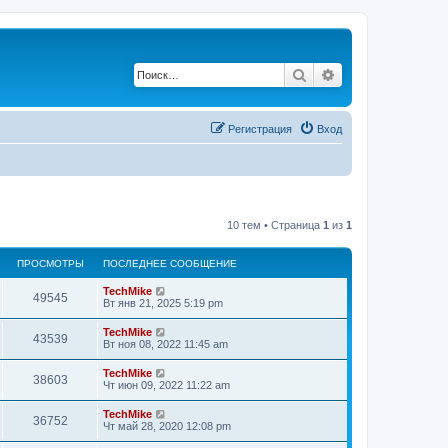
Поиск
Расширенный по
Регистрация
Вход
10 тем • Страница
1
из
1
ПРОСМОТРЫ
ПОСЛЕДНЕЕ СООБЩЕНИЕ
TechMike
49545
Вт янв 21, 2025 5:19 pm
TechMike
43539
Вт ноя 08, 2022 11:45 am
TechMike
38603
Чт июн 09, 2022 11:22 am
TechMike
36752
Чт май 28, 2020 12:08 pm