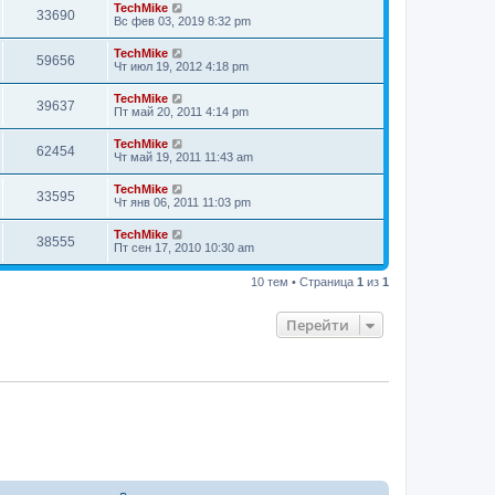
TechMike
33690
Вс фев 03, 2019 8:32 pm
TechMike
59656
Чт июл 19, 2012 4:18 pm
TechMike
39637
Пт май 20, 2011 4:14 pm
TechMike
62454
Чт май 19, 2011 11:43 am
TechMike
33595
Чт янв 06, 2011 11:03 pm
TechMike
38555
Пт сен 17, 2010 10:30 am
10 тем • Страница
1
из
1
Перейти