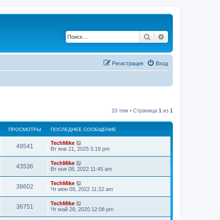
Поиск
Расширенный по
Регистрация
Вход
10 тем • Страница
1
из
1
ПРОСМОТРЫ
ПОСЛЕДНЕЕ СООБЩЕНИЕ
TechMike
49541
Вт янв 21, 2025 5:19 pm
TechMike
43536
Вт ноя 08, 2022 11:45 am
TechMike
38602
Чт июн 09, 2022 11:22 am
TechMike
36751
Чт май 28, 2020 12:08 pm