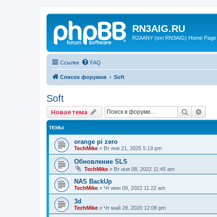
RN3AIG.RU
R2AANY (ext RN3AIG) Home Page
Ссылки
FAQ
Список форумов
Soft
Soft
Поиск
Рас
Новая тема
ТЕМЫ
orange pi zero
TechMike
»
Вт янв 21, 2025 5:19 pm
Обновление SLS
TechMike
»
Вт ноя 08, 2022 11:45 am
NAS BackUp
TechMike
»
Чт июн 09, 2022 11:22 am
3d
TechMike
»
Чт май 28, 2020 12:08 pm