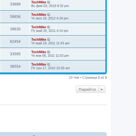
TechMike
33689
Вс фев 03, 2019 8:32 pm
TechMike
59656
Чт июл 19, 2012 4:18 pm
TechMike
39635
Пт май 20, 2011 4:14 pm
TechMike
62454
Чт май 19, 2011 11:43 am
TechMike
33595
Чт янв 06, 2011 11:03 pm
TechMike
38554
Пт сен 17, 2010 10:30 am
10 тем • Страница
1
из
1
Перейти