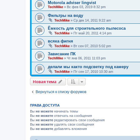
Motorola adviser lingvist
TechMike
»
Вс фев 03, 2019 8:32 pm
Фильтры на воду
TechMike
»
Ср дек 14, 2011 9:22 am
Ёмкость для строительного пылесоса
TechMike
»
Пт май 20, 2011 4:14 pm
всяка фигня
TechMike
»
Вт сен 07, 2010 5:02 pm
Зависание ПК
TechMike
»
Чт янв 06, 2011 11:03 pm
делали мы както подсветку под камеру
TechMike
»
Пт сен 17, 2010 10:30 am
Новая тема
Вернуться к списку форумов
ПРАВА ДОСТУПА
Вы
не можете
начинать темы
Вы
не можете
отвечать на сообщения
Вы
не можете
редактировать свои сообщения
Вы
не можете
удалять свои сообщения
Вы
не можете
добавлять вложения