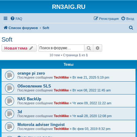
RN3AIG.RU
FAQ
Регистрация
Вход
П
Список форумов
Soft
о
Soft
и
Поиск
Расширенный пои
Новая тема
с
10 тем • Страница
1
из
1
к
Темы
orange pi zero
Последнее сообщение
TechMike
«
Вт янв 21, 2025 5:19 pm
Обновление SLS
Последнее сообщение
TechMike
«
Вт ноя 08, 2022 11:45 am
NAS BackUp
Последнее сообщение
TechMike
«
Чт июн 09, 2022 11:22 am
3d
Последнее сообщение
TechMike
«
Чт май 28, 2020 12:08 pm
Motorola adviser lingvist
Последнее сообщение
TechMike
«
Вс фев 03, 2019 8:32 pm