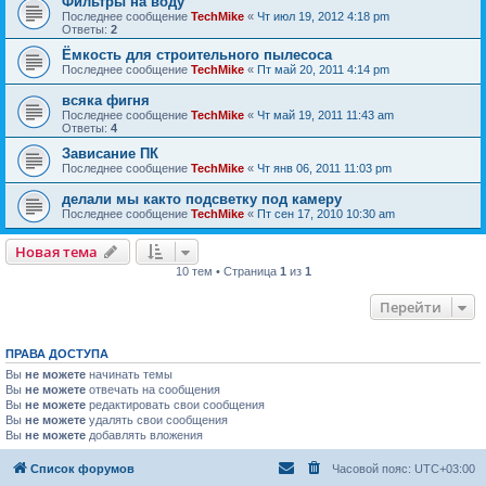
Фильтры на воду
Последнее сообщение
TechMike
«
Чт июл 19, 2012 4:18 pm
Ответы:
2
Ёмкость для строительного пылесоса
Последнее сообщение
TechMike
«
Пт май 20, 2011 4:14 pm
всяка фигня
Последнее сообщение
TechMike
«
Чт май 19, 2011 11:43 am
Ответы:
4
Зависание ПК
Последнее сообщение
TechMike
«
Чт янв 06, 2011 11:03 pm
делали мы както подсветку под камеру
Последнее сообщение
TechMike
«
Пт сен 17, 2010 10:30 am
Новая тема
10 тем • Страница
1
из
1
Перейти
ПРАВА ДОСТУПА
Вы
не можете
начинать темы
Вы
не можете
отвечать на сообщения
Вы
не можете
редактировать свои сообщения
Вы
не можете
удалять свои сообщения
Вы
не можете
добавлять вложения
Список форумов
Часовой пояс:
UTC+03:00