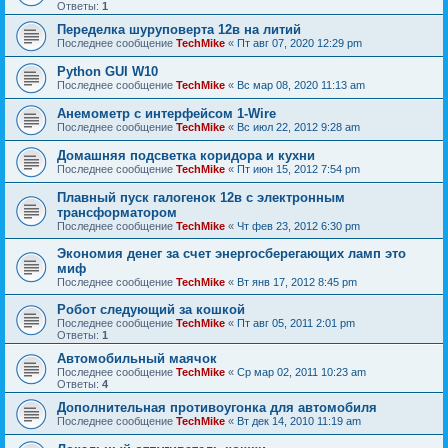
Ответы:
1
Переделка шуруповерта 12в на литий
Последнее сообщение
TechMike
«
Пт авг 07, 2020 12:29 pm
Python GUI W10
Последнее сообщение
TechMike
«
Вс мар 08, 2020 11:13 am
Анемометр с интерфейсом 1-Wire
Последнее сообщение
TechMike
«
Вс июл 22, 2012 9:28 am
Домашняя подсветка коридора и кухни
Последнее сообщение
TechMike
«
Пт июн 15, 2012 7:54 pm
Плавный пуск галогенок 12в с электронным
трансформатором
Последнее сообщение
TechMike
«
Чт фев 23, 2012 6:30 pm
Экономия денег за счет энергосберегающих ламп это
миф
Последнее сообщение
TechMike
«
Вт янв 17, 2012 8:45 pm
Робот следующий за кошкой
Последнее сообщение
TechMike
«
Пт авг 05, 2011 2:01 pm
Ответы:
1
Автомобильный маячок
Последнее сообщение
TechMike
«
Ср мар 02, 2011 10:23 am
Ответы:
4
Дополнительная противоугонка для автомобиля
Последнее сообщение
TechMike
«
Вт дек 14, 2010 11:19 am