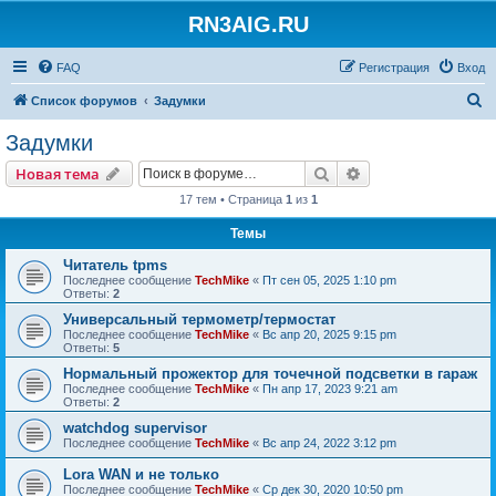
RN3AIG.RU
FAQ
Регистрация
Вход
П
Список форумов
Задумки
о
Задумки
и
Поиск
Расширенный пои
Новая тема
с
17 тем • Страница
1
из
1
к
Темы
Читатель tpms
Последнее сообщение
TechMike
«
Пт сен 05, 2025 1:10 pm
Ответы:
2
Универсальный термометр/термостат
Последнее сообщение
TechMike
«
Вс апр 20, 2025 9:15 pm
Ответы:
5
Нормальный прожектор для точечной подсветки в гараж
Последнее сообщение
TechMike
«
Пн апр 17, 2023 9:21 am
Ответы:
2
watchdog supervisor
Последнее сообщение
TechMike
«
Вс апр 24, 2022 3:12 pm
Lora WAN и не только
Последнее сообщение
TechMike
«
Ср дек 30, 2020 10:50 pm