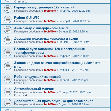
Ответы:
1
Переделка шуруповерта 12в на литий
Последнее сообщение
TechMike
«
Пт авг 07, 2020 12:29 pm
Python GUI W10
Последнее сообщение
TechMike
«
Вс мар 08, 2020 11:13 am
Анемометр с интерфейсом 1-Wire
Последнее сообщение
TechMike
«
Вс июл 22, 2012 9:28 am
Домашняя подсветка коридора и кухни
Последнее сообщение
TechMike
«
Пт июн 15, 2012 7:54 pm
Плавный пуск галогенок 12в с электронным
трансформатором
Последнее сообщение
TechMike
«
Чт фев 23, 2012 6:30 pm
Экономия денег за счет энергосберегающих ламп это
миф
Последнее сообщение
TechMike
«
Вт янв 17, 2012 8:45 pm
Робот следующий за кошкой
Последнее сообщение
TechMike
«
Пт авг 05, 2011 2:01 pm
Ответы:
1
Автомобильный маячок
Последнее сообщение
TechMike
«
Ср мар 02, 2011 10:23 am
Ответы:
4
Дополнительная противоугонка для автомобиля
Последнее сообщение
TechMike
«
Вт дек 14, 2010 11:19 am