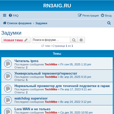
RN3AIG.RU
FAQ
Регистрация
Вход
П
Список форумов
Задумки
о
Задумки
и
Поиск
Расширенный пои
Новая тема
с
17 тем • Страница
1
из
1
к
Темы
Читатель tpms
Последнее сообщение
TechMike
«
Пт сен 05, 2025 1:10 pm
Ответы:
2
Универсальный термометр/термостат
Последнее сообщение
TechMike
«
Вс апр 20, 2025 9:15 pm
Ответы:
5
Нормальный прожектор для точечной подсветки в гараж
Последнее сообщение
TechMike
«
Пн апр 17, 2023 9:21 am
Ответы:
2
watchdog supervisor
Последнее сообщение
TechMike
«
Вс апр 24, 2022 3:12 pm
Lora WAN и не только
Последнее сообщение
TechMike
«
Ср дек 30, 2020 10:50 pm