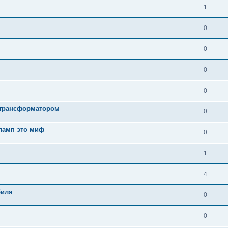
1
0
0
0
0
 трансформатором
0
 ламп это миф
0
1
4
биля
0
0