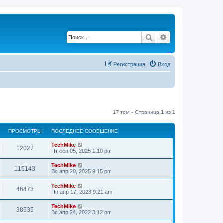
Поиск
Расширенный по
Регистрация
Вход
17 тем • Страница
1
из
1
ПРОСМОТРЫ
ПОСЛЕДНЕЕ СООБЩЕНИЕ
TechMike
12027
Пт сен 05, 2025 1:10 pm
TechMike
115143
Вс апр 20, 2025 9:15 pm
TechMike
46473
Пн апр 17, 2023 9:21 am
TechMike
38535
Вс апр 24, 2022 3:12 pm