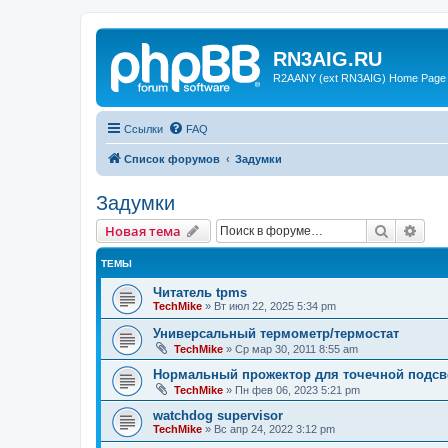
RN3AIG.RU
R2AANY (ext RN3AIG) Home Page
Ссылки
FAQ
Список форумов
Задумки
Задумки
Поиск
Рас
Новая тема
ТЕМЫ
Читатель tpms
TechMike
»
Вт июл 22, 2025 5:34 pm
Универсальный термометр/термостат
TechMike
»
Ср мар 30, 2011 8:55 am
Нормальный прожектор для точечной подсве
TechMike
»
Пн фев 06, 2023 5:21 pm
watchdog supervisor
TechMike
»
Вс апр 24, 2022 3:12 pm