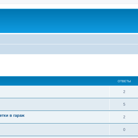
ширенный поиск
ОТВЕТЫ
2
5
тки в гараж
2
0