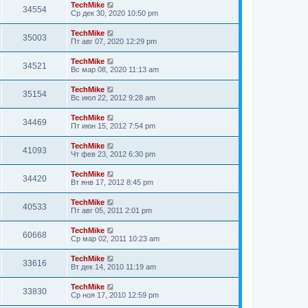
TechMike
34554
Ср дек 30, 2020 10:50 pm
TechMike
35003
Пт авг 07, 2020 12:29 pm
TechMike
34521
Вс мар 08, 2020 11:13 am
TechMike
35154
Вс июл 22, 2012 9:28 am
TechMike
34469
Пт июн 15, 2012 7:54 pm
TechMike
41093
Чт фев 23, 2012 6:30 pm
TechMike
34420
Вт янв 17, 2012 8:45 pm
TechMike
40533
Пт авг 05, 2011 2:01 pm
TechMike
60668
Ср мар 02, 2011 10:23 am
TechMike
33616
Вт дек 14, 2010 11:19 am
TechMike
33830
Ср ноя 17, 2010 12:59 pm