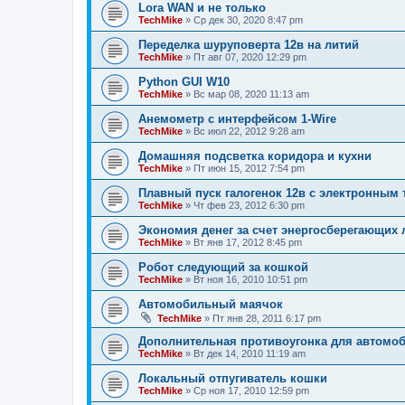
Lora WAN и не только
TechMike
»
Ср дек 30, 2020 8:47 pm
Переделка шуруповерта 12в на литий
TechMike
»
Пт авг 07, 2020 12:29 pm
Python GUI W10
TechMike
»
Вс мар 08, 2020 11:13 am
Анемометр с интерфейсом 1-Wire
TechMike
»
Вс июл 22, 2012 9:28 am
Домашняя подсветка коридора и кухни
TechMike
»
Пт июн 15, 2012 7:54 pm
Плавный пуск галогенок 12в с электронным
TechMike
»
Чт фев 23, 2012 6:30 pm
Экономия денег за счет энергосберегающих
TechMike
»
Вт янв 17, 2012 8:45 pm
Робот следующий за кошкой
TechMike
»
Вт ноя 16, 2010 10:51 pm
Автомобильный маячок
TechMike
»
Пт янв 28, 2011 6:17 pm
Дополнительная противоугонка для автомо
TechMike
»
Вт дек 14, 2010 11:19 am
Локальный отпугиватель кошки
TechMike
»
Ср ноя 17, 2010 12:59 pm