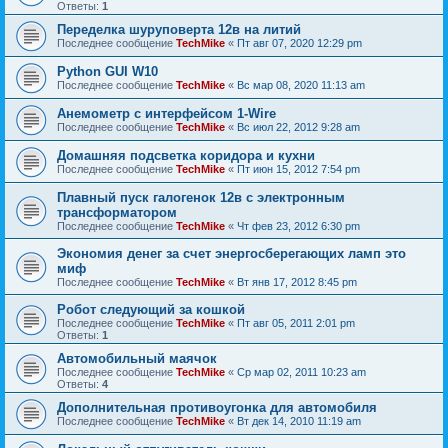
Ответы:
1
Переделка шуруповерта 12в на литий
Последнее сообщение
TechMike
«
Пт авг 07, 2020 12:29 pm
Python GUI W10
Последнее сообщение
TechMike
«
Вс мар 08, 2020 11:13 am
Анемометр с интерфейсом 1-Wire
Последнее сообщение
TechMike
«
Вс июл 22, 2012 9:28 am
Домашняя подсветка коридора и кухни
Последнее сообщение
TechMike
«
Пт июн 15, 2012 7:54 pm
Плавный пуск галогенок 12в с электронным
трансформатором
Последнее сообщение
TechMike
«
Чт фев 23, 2012 6:30 pm
Экономия денег за счет энергосберегающих ламп это
миф
Последнее сообщение
TechMike
«
Вт янв 17, 2012 8:45 pm
Робот следующий за кошкой
Последнее сообщение
TechMike
«
Пт авг 05, 2011 2:01 pm
Ответы:
1
Автомобильный маячок
Последнее сообщение
TechMike
«
Ср мар 02, 2011 10:23 am
Ответы:
4
Дополнительная противоугонка для автомобиля
Последнее сообщение
TechMike
«
Вт дек 14, 2010 11:19 am