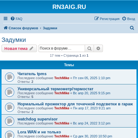
RN3AIG.RU
FAQ
Регистрация
Вход
П
Список форумов
Задумки
о
Задумки
и
Поиск
Расширенный пои
Новая тема
с
17 тем • Страница
1
из
1
к
Темы
Читатель tpms
Последнее сообщение
TechMike
«
Пт сен 05, 2025 1:10 pm
Ответы:
2
Универсальный термометр/термостат
Последнее сообщение
TechMike
«
Вс апр 20, 2025 9:15 pm
Ответы:
5
Нормальный прожектор для точечной подсветки в гараж
Последнее сообщение
TechMike
«
Пн апр 17, 2023 9:21 am
Ответы:
2
watchdog supervisor
Последнее сообщение
TechMike
«
Вс апр 24, 2022 3:12 pm
Lora WAN и не только
Последнее сообщение
TechMike
«
Ср дек 30, 2020 10:50 pm