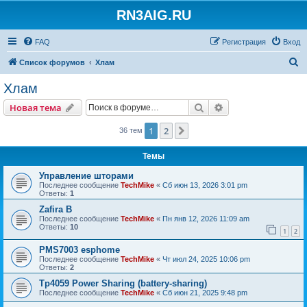
RN3AIG.RU
FAQ
Регистрация
Вход
П
Список форумов
Хлам
о
Хлам
и
Поиск
Расширенный пои
Новая тема
с
к
1
2
След.
36 тем
Темы
Управление шторами
Последнее сообщение
TechMike
«
Сб июн 13, 2026 3:01 pm
Ответы:
1
Zafira B
Последнее сообщение
TechMike
«
Пн янв 12, 2026 11:09 am
Ответы:
10
1
2
PMS7003 esphome
Последнее сообщение
TechMike
«
Чт июл 24, 2025 10:06 pm
Ответы:
2
Tp4059 Power Sharing (battery-sharing)
Последнее сообщение
TechMike
«
Сб июн 21, 2025 9:48 pm