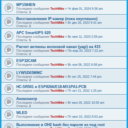
MP1584EN
Последнее сообщение
TechMike
«
Чт фев 01, 2024 9:36 am
Ответы:
2
Восстановления IP-камер (пока неуспешно)
Последнее сообщение
TechMike
«
Вт дек 26, 2023 9:41 am
Ответы:
2
APC SmartUPS 620
Последнее сообщение
TechMike
«
Вс июн 11, 2023 2:59 pm
Ответы:
5
Расчет антенны волновой канал (yagi) на 433
Последнее сообщение
TechMike
«
Пн мар 20, 2023 7:22 pm
Ответы:
2
ESP32CAM
Последнее сообщение
TechMike
«
Вс ноя 06, 2022 6:08 pm
LYWSD03MMC
Последнее сообщение
TechMike
«
Вт окт 25, 2022 7:44 pm
Ответы:
2
HC-SR501 и ESP8266/E18-MS1PA1-PCB
Последнее сообщение
TechMike
«
Пт окт 21, 2022 1:25 pm
Анемометр
Последнее сообщение
TechMike
«
Вт июл 26, 2022 10:50 am
Ответы:
2
WLED
Последнее сообщение
TechMike
«
Пт июл 15, 2022 8:53 am
Выполнение в OH2 bash без пароля из под root