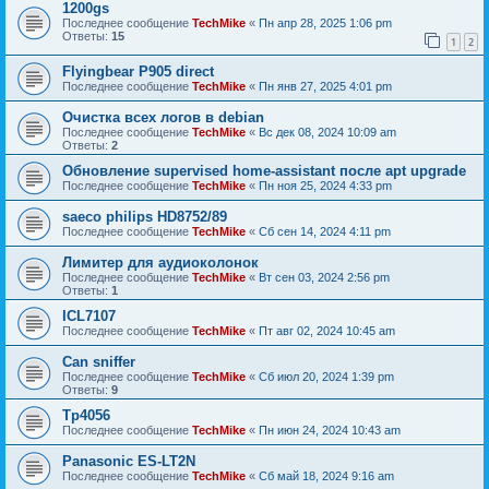
1200gs
Последнее сообщение
TechMike
«
Пн апр 28, 2025 1:06 pm
Ответы:
15
1
2
Flyingbear P905 direct
Последнее сообщение
TechMike
«
Пн янв 27, 2025 4:01 pm
Очистка всех логов в debian
Последнее сообщение
TechMike
«
Вс дек 08, 2024 10:09 am
Ответы:
2
Обновление supervised home-assistant после apt upgrade
Последнее сообщение
TechMike
«
Пн ноя 25, 2024 4:33 pm
saeco philips HD8752/89
Последнее сообщение
TechMike
«
Сб сен 14, 2024 4:11 pm
Лимитер для аудиоколонок
Последнее сообщение
TechMike
«
Вт сен 03, 2024 2:56 pm
Ответы:
1
ICL7107
Последнее сообщение
TechMike
«
Пт авг 02, 2024 10:45 am
Can sniffer
Последнее сообщение
TechMike
«
Сб июл 20, 2024 1:39 pm
Ответы:
9
Tp4056
Последнее сообщение
TechMike
«
Пн июн 24, 2024 10:43 am
Panasonic ES-LT2N
Последнее сообщение
TechMike
«
Сб май 18, 2024 9:16 am